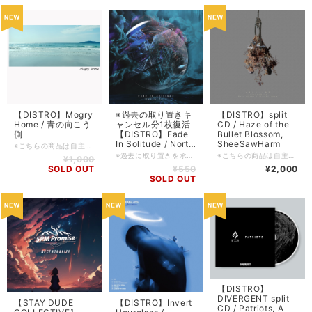
【DISTRO】Mogry
※過去の取り置きキ
【DISTRO】split
Home / 青の向こう
ャンセル分1枚復活
CD / Haze of the
側
【DISTRO】Fade
Bullet Blossom,
In Solitude / North
SheeSawHarm
※こちらの商品は自主製作タイトルなります。 新品ではありますが、DIY系のレーベルの製品等はキャラメル包装/シュリンク包装等されていないものも多々ございます為、ご理解の上ご購入をお願い申し上げます。 ▶︎2023年活動開始。関東叙情派ハードコアシーンのホープMogry Homeの初単独作を少量入荷！ ■日本盤・2023・自主制作 ■ロケーション: Tokyo, Japan. ■コンディション: 新品 ■フォーマット: CD / jewel case ■備考: ■FFO: ■入荷日: 2024/02/16 (5) ■在庫管理番号: SDCD-20240216
Pole
※過去に取り置きを承っていたご注文(2019年頃)のキャンセル分をアップしました(2024/11/26)。 ■日本盤・2018・自主制作 ■ロケーション: Tokyo, Japan ■ジャンル: Metalcore / Post Hardcore ■コンディション: 新品 ■フォーマット: jewel case / CD ■備考: ■FFO: ■入荷日: 2019/01/04 (10)
※こちらの商品は自主製作タイトルなります。 新品ではありますが、DIY系のレーベルの製品等はキャラメル包装/シュリンク包装等されていないものも多々ございます為、ご理解の上ご購入をお願い申し上げます。 ■日本盤・2023・自主制作 ■ロケーション: Tokyo, Japan (Haze of the Bullet Blossom) / Kyoto, Japan (SheeSawHarm) ■コンディション: 新品 ■フォーマット: jewel case / CD ■備考: ■FFO: ■入荷日: 2023/10/17 (5) ■在庫管理番号: SDCD-20231017
¥1,000
SOLD OUT
¥550
¥2,000
SOLD OUT
【DISTRO】
DIVERGENT split
【STAY DUDE
【DISTRO】Invert
CD / Patriots, A