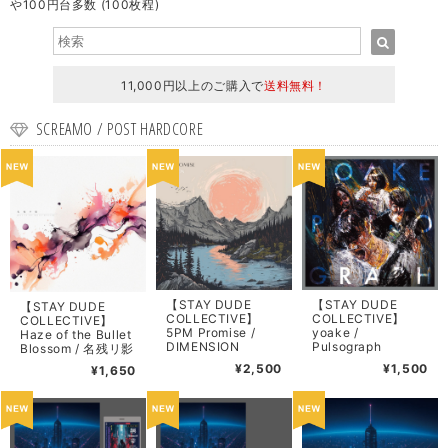
や100円台多数 (100枚程)
11,000円以上のご購入で
送料無料！
SCREAMO / POST HARDCORE
【STAY DUDE
【STAY DUDE
【STAY DUDE
COLLECTIVE】
COLLECTIVE】
COLLECTIVE】
5PM Promise /
yoake /
Haze of the Bullet
DIMENSION
Pulsograph
Blossom / 名残リ影
¥2,500
¥1,500
¥1,650