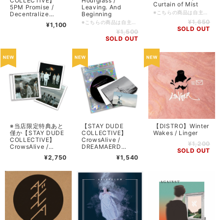
COLLECTIVE】
Hourglass /
Curtain of Mist
5PM Promise /
Leaving. And
※こちらの商品は自主製作タイトルなります。 新品ではありますが、DIY系のレーベルの製品等はキャラメル包装/シュリンク包装等されていないものも多々ございます為、ご理解の上ご購入をお願い申し上げます。 ▶マレーシアの首都Petaling Jayaを拠点に活動するPatriotsと名古屋を拠点に活動するバンドA Curtain of Mistによる10曲入りスプリットCD。 Patriots側の新曲のうち2曲にはA Curtain of MistのVo. BEARが日本語で客演した楽曲もあり、こちらは現時点(2023,5月上旬)ではサブスクリプション公開未定の本CD限定の楽曲となっている。 尚、A Curtain of Mistとしては本作が初のフィジカル作品となる。 ■輸入盤・2023・自主制作 ■ロケーション: Petaling Jaya, Selangor, Malaysia (Patriots) / Nagoya, Aichi, Japan (A Curtain of Mist) ■コンディション: 新品 ■フォーマット: jewel case / CD ■備考: ■FFO: ■入荷日: 2023/05/06 (5) ■在庫管理番号: SDCD-20230506
Decentralize
Beginning
(STAY DUDE
¥1,650
※こちらの商品は自主製作タイトルなります。 新品ではありますが、DIY系のレーベルの製品等はキャラメル包装/シュリンク包装等されていないものも多々ございます為、ご理解の上ご購入をお願い申し上げます。 ▶︎新潟のメタルコアバンド、Invert Hourglassのライブ会場限定販売となる2023年作EPを当店でも数枚だけ入荷！ ■日本盤・2023・自主制作 ■ロケーション: Niigata, Japan ■コンディション: 新品 ■フォーマット: CD-R / slim case ■備考: ライブ会場限定作 ■FFO: Last Night of Solace / Hive / CarrierWave / Prospective / Evilgloom / Nimbus ■入荷日: 2023/06/05 (5) ■在庫管理番号: SDCD-20230605
¥1,100
edition)
SOLD OUT
¥1,500
SOLD OUT
※当店限定特典あと
【STAY DUDE
【DISTRO】Winter
僅か【STAY DUDE
COLLECTIVE】
Wakes / Linger
COLLECTIVE】
CrowsAlive /
¥1,200
CrowsAlive /
DREAMAERD
SOLD OUT
Twilight World
LIMITED
¥2,750
¥1,540
BOOKLET
PACKAGE