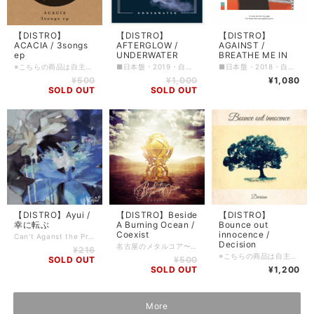
【DISTRO】
【DISTRO】
【DISTRO】
AFTERGLOW /
AGAINST /
ACACIA / 3songs
UNDERWATER
BREATHE ME IN
ep
■日本盤・2019・自主制作 ■ロケーション: Tokyo, Japan ■ジャンル: Post Hardcore ■コンディション: 新品 ■フォーマット: jewel case / CD ■備考: - ■FFO: Our Mirage / Create To Inspire / Yuzuriha ■入荷日: 2019/04/08 (10)
■日本盤・2018・自主制作 ■ロケーション: Fukuoka, Japan ■ジャンル: Post hardcore〜Djent ■コンディション: 新品 ■フォーマット: CD / jewel case ■備考: - ■入荷日: 2018/03/20(10)
※こちらの商品は自主製作タイトルなります。 新品ではありますが、DIY系のレーベルの製品等はキャラメル包装/シュリンク包装等されていないものも多々ございます為、ご理解の上ご購入をお願い申し上げます。 ■日本盤・2019・自主制作 ■ロケーション: Sendai, Miyagi, Japan. ■ジャンル: Screamo / Post Hardcore ■コンディション: 新品 ■フォーマット: CD / cardboard sleeve ■備考: ■FOR FANS OF: Saosin / Circa Survive / Emery / Broadway ■入荷日: 2019/11/06 (10)
¥1,000
¥1,080
¥500
SOLD OUT
SOLD OUT
【DISTRO】Beside
【DISTRO】
【DISTRO】Ayui /
A Burning Ocean /
Bounce out
幸に転ぶ
Coexist
innocence /
Can't Aganst the Predatorから改名を果たした名古屋出身叙情派ハードコアバンド。 同郷のfragments of clarity〜a Soulless Painの系譜だけでなく、ギターロックやNu METAL的要素も含んだ世界観。 一曲入りながら彼等を知るには十分な内容です。 ■日本盤・2019・自主制作 ■ロケーション: Nagoya, Aichi, Japan ■ジャンル: Melodic Hardcore ■コンディション: 新品 ■フォーマット: CD / cardboard sleeve ■備考: 先着でステッカー付 / ex. Can't Against the Predator ■FOR FANS OF: Hopeless Raven / a Soulless Pain / alt of the society / IRIS ■入荷日: 2019/08/11 (10)
Decision
名古屋のメタルコア〜Djentバンド、BABOことBeside A Burning Oceanの2016年作EP。 現行の名古屋のDjentシーンを牽引するのは彼等ではないでしょうか。 同時入荷のRUNS IN BONE MARROWと併せて是非ともチェックして頂きたい作品。 ■日本盤・2016・自主制作 ■ロケーション: 名古屋 ■ジャンル: Progressive metalcore〜Djent ■コンディション: 新品 ■フォーマット: CD, Cardboard sleeve
¥216
※こちらの商品は自主製作タイトルなります。 新品ではありますが、DIY系のレーベルの製品等はキャラメル包装/シュリンク包装等されていないものも多々ございます為、ご理解の上ご購入をお願い申し上げます。 ■日本盤・2020・自主制作 ■ロケーション: Kanazawa, Ishikawa, Japan ■ジャンル: Melodic Hardcore ■コンディション: 新品 ■フォーマット: CD ■備考: ■FFO: Elephantis / Seasons In Wreckage / Acres / a Soulless Pain ■入荷日: 2020/01/31 (10)
¥500
SOLD OUT
SOLD OUT
¥1,200
More