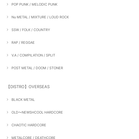
POP PUNK / MELODIC PUNK
Nu METAL / MIXTURE / LOUD ROCK
SSW / FOLK / COUNTRY
RAP / REGGAE
V.A / COMPILATION / SPLIT
POST METAL / DOOM / STONER
【DISTRO】OVERSEAS
BLACK METAL
OLD〜NEWSHCOOL HARDCORE
CHAOTIC HARDCORE
METALCORE / DEATHCORE