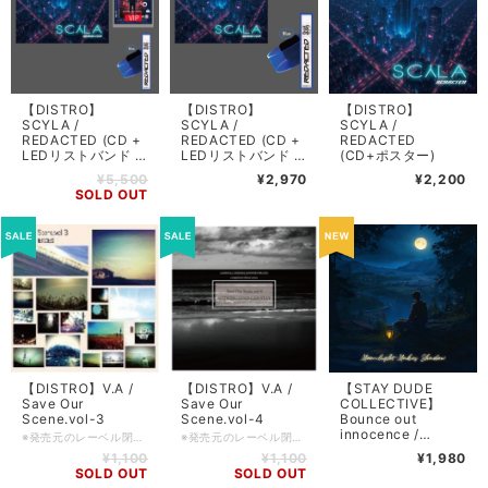
【DISTRO】
【DISTRO】
【DISTRO】
SCYLA /
SCYLA /
SCYLA /
REDACTED (CD +
REDACTED (CD +
REDACTED
LEDリストバンド +
LEDリストバンド +
(CD+ポスター)
7/6 CYBERNETICS
ポスター )
¥5,500
¥2,970
¥2,200
FEST VIP ラミネー
SOLD OUT
トパス + ポスター )
【DISTRO】V.A /
【DISTRO】V.A /
【STAY DUDE
Save Our
Save Our
COLLECTIVE】
Scene.vol-3
Scene.vol-4
Bounce out
innocence /
※発売元のレーベル閉鎖につきセール価格です。 名古屋のLANDFALL DESIGNより2013年に発売されたコンピを入荷しました。 収録バンドは以下の通り！ ●Disc 1 1 Goonies Never Say Die!! - Heartbreak 2 WILL YOU REMEMBER - Nothing But Wrath 3 Justice For Reason - Sea of Silence 4 INSANITY - Whirling 5 Nile Perch - Red River 6 AWAKING BLOOD - Black Rain 7 ALPHASE - Shooting Star 8 Buy Me That Antidote - Rise in Rebellion 9 ByerkuT - Wishing this place will go on forever 10 Red Sky Riot - Wake Up 11 As Ash In - Every Night I Die 12 FOR THE WORLD - The Greatest Step 13 Abendrot - LANDSCAPE 14 TIME TO BREAK UP - PRIDE IS DESTROYED 15 COAST TO COAST - Changes ●Disc-2 1 Oh!Everywhere Their Exploding - I Swear,This Is All I Need 2 Capture of the Sky - Watershed 3 HOSTILE EYES - Thought Control By Propaganda 4 Scars on my Mind - In my eyes 5 ALL FOUND BRIGHT LIGHTS - Keep It Real 6 ephedra - ephedra 7 Wellness in Mouth of Ditch - Squirt! Squirt! Squirt! 8 Aphelion - The Throng And The Destruction 9 DECEMBER EVERYDAY - FACE OFF 10 PUBLIC MENACE - For My Territory 11 Bounce to Feet - To Infinity And Beyond 12 RUNS IN BONE MARROW - Rejected 13 The Donor - FACE 14 AWKWARD - Hope 15 What's happen,before born Lucy!? - July 24th 入荷日 2016/12/22
※発売元のレーベル閉鎖につきセール価格です。 名古屋のLANDFALL DESIGNより2014年に発売された2枚組コンピを入荷しました。 ■日本盤・2014・LANDFALL DESIGN ■コンディション: 新品 ■フォーマット: 2CD / jewel case ■備考: compilation / ※disc-2の収録内容に誤りがあるため、差し替え用ディスクが付属した3枚組になります。 ■入荷日: 2018/09/01(7) ★収録内容 ●disc-1 1.ALPHASE / Dillinger 2.Life as A House / The Prove 3.role / stier 4.Avalanche Effect / To the farther shore 5.DOWN4REALIZE / you’re pissed about it,right!? 6.knifefall / after the rain 7.DAYSCOMEAGAIN / Pulsar 8.Lumber Coated Rust / skycrawler 9.Phantom,the DISTURBIA / Blame 10.JilliJili / sserdenif dna ssensuoicsnoc 11.The Last Place / Chariot 12.WOMANIZER / Z.R. 13.CASTAWAY / Horizon ●disc-2 1.on the whole Ugly / HATE 2.HEXVOID / Sign 3.In Bed With Madonna / I’m Not The One You Want 4.Razical the Over Come / Pain 5.Region / Apocalypse 6.Beside A Burning Ocean / The Absurdity 7.Ultimate Blood / Chicken back 8.for last things / humanoid 9.REDZONE / I dance like crazy and die 10.PROMPTS / Vendetta 11.blind colored scheme / Dignity 12.START TODAY / Forget Your Name 13.the’tude / Too Late To Realize 14.We Are The Champion$ / We Are
Moonlight Makes
¥1,100
¥1,100
¥1,980
Shadow
SOLD OUT
SOLD OUT