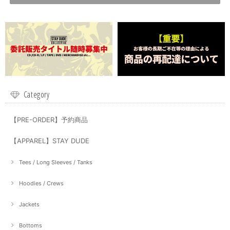
Category
【PRE-ORDER】予約商品
【APPAREL】STAY DUDE
Tees / Long Sleeves / Tanks
Hoodies / Crews
Jackets
Bottoms