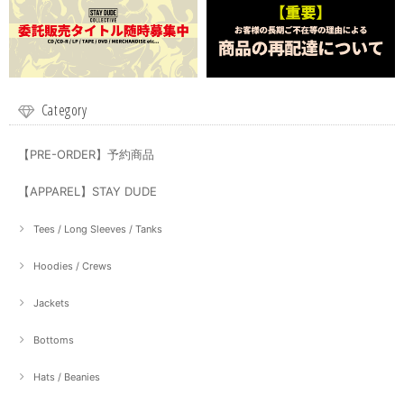
Category
【PRE-ORDER】予約商品
【APPAREL】STAY DUDE
Tees / Long Sleeves / Tanks
Hoodies / Crews
Jackets
Bottoms
Hats / Beanies