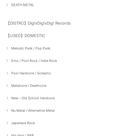
DEATH METAL
【DISTRO】Dig!xDig!xDig! Records
【USED】DOMESTIC
Melodic Punk / Pop Punk
Emo / Post Rock / Indie Rock
Post Hardcore / Screamo
Metalcore / Deathcore
New～Old School Hardcore
Nu Metal / Alternative Metal
Japanese Rock
Hip Hop / R&B