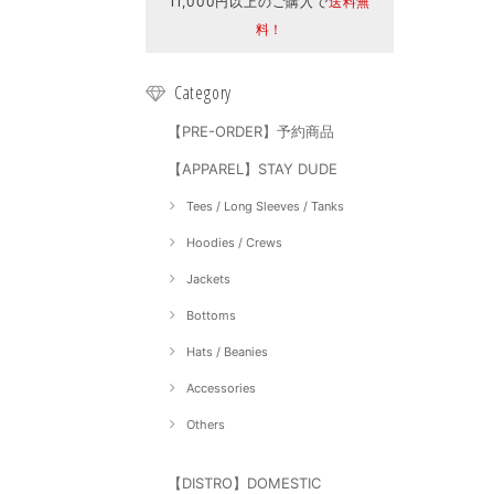
11,000円以上のご購入で
送料無
料！
Category
【PRE-ORDER】予約商品
【APPAREL】STAY DUDE
Tees / Long Sleeves / Tanks
Hoodies / Crews
Jackets
Bottoms
Hats / Beanies
Accessories
Others
【DISTRO】DOMESTIC