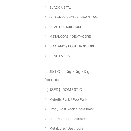
BLACK METAL
OLD〜NEWSHCOOL HARDCORE
CHAOTIC HARDCORE
METALCORE / DEATHCORE
SCREAMO / POST HARDCORE
DEATH METAL
【DISTRO】Dig!xDig!xDig!
Records
【USED】DOMESTIC
Melodic Punk / Pop Punk
Emo / Post Rock / Indie Rock
Post Hardcore / Screamo
Metalcore / Deathcore