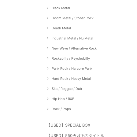
Black Metal
Doom Metal / Stoner Rock
Death Metal
Industrial Metal / Nu Metal
New Wave / Alternative Rock
Rockabilly / Psychobilly
Punk Rock / Harcore Punk
Hard Rock / Heavy Metal
Ska / Reggae / Dub
HIp Hop / R&B
Rock / Pops
【USED】SPECIAL BOX
【USED】550円以下のタイトル