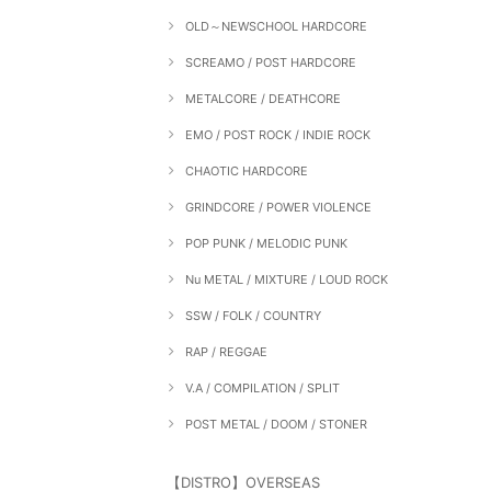
OLD～NEWSCHOOL HARDCORE
SCREAMO / POST HARDCORE
METALCORE / DEATHCORE
EMO / POST ROCK / INDIE ROCK
CHAOTIC HARDCORE
GRINDCORE / POWER VIOLENCE
POP PUNK / MELODIC PUNK
Nu METAL / MIXTURE / LOUD ROCK
SSW / FOLK / COUNTRY
RAP / REGGAE
V.A / COMPILATION / SPLIT
POST METAL / DOOM / STONER
【DISTRO】OVERSEAS