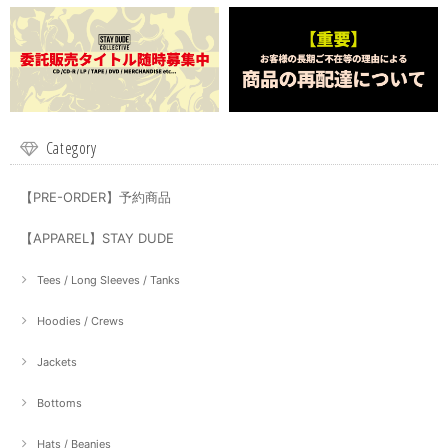
Category
【PRE-ORDER】予約商品
【APPAREL】STAY DUDE
Tees / Long Sleeves / Tanks
Hoodies / Crews
Jackets
Bottoms
Hats / Beanies