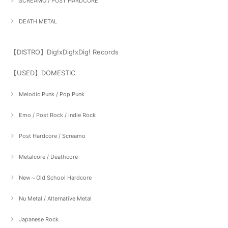
SCREAMO / POST HARDCORE
DEATH METAL
【DISTRO】Dig!xDig!xDig! Records
【USED】DOMESTIC
Melodic Punk / Pop Punk
Emo / Post Rock / Indie Rock
Post Hardcore / Screamo
Metalcore / Deathcore
New～Old School Hardcore
Nu Metal / Alternative Metal
Japanese Rock