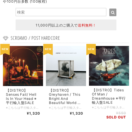
や100円台多数 (100枚程)
11,000円以上のご購入で
送料無料！
SCREAMO / POST HARDCORE
【DISTRO】Tides
【DISTRO】
【DISTRO】
Of Man /
Senses Fail/ Hell
Greyhaven / This
Dreamhouse ※平行
Is In Your Head ※
Bright And
輸入盤SALE
平行輸入盤SALE
Beautiful World ※
平行輸入盤SALE
※こちらは平行輸入タイトルとなります。DIY系のレーベルの製品等はキャラメル包装/シュリンク包装等されていないものも多々ございます為、ご理解の上ご購入をお願い申し上げます。 ■輸入盤・2010・Rise ■ロケーション: Tampa, Florida, USA. ■コンディション: 新品 ■ジャンル: Emo / Post Hardcore / Progressive Rock ■フォーマット: CD ■備考: ■FFO: ■入荷日: 2023/11/17 ■在庫管理番号: SDCD-20231117
※こちらは平行輸入タイトルとなります。DIY系のレーベルの製品等はキャラメル包装/シュリンク包装等されていないものも多々ございます為、ご理解の上ご購入をお願い申し上げます。 ■輸入盤・2022・Pure Noise ■ロケーション: Ridgewood, New Jersey, USA. ■コンディション: 新品 ■ジャンル: Post Hardcore / Emo ■フォーマット: CD ■備考: ■FFO: ■入荷日: 2023/12/18 ■在庫管理番号: SDCD-20231118
※こちらは平行輸入タイトルとなります。DIY系のレーベルの製品等はキャラメル包装/シュリンク包装等されていないものも多々ございます為、ご理解の上ご購入をお願い申し上げます。 ■輸入盤・2022・自主制作 ■ロケーション: Louisville, Kentucky, USA. ■コンディション: 新品 ■ジャンル: Progressive Metalcore / Post Hardcore ■フォーマット: CD ■備考: ■FFO: ■入荷日: 2023/10/31 ■在庫管理番号: SDCD-20231031
¥550
¥1,320
¥1,320
SOLD OUT