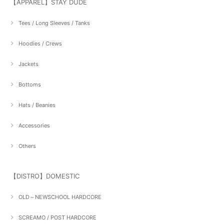
【APPAREL】STAY DUDE
Tees / Long Sleeves / Tanks
Hoodies / Crews
Jackets
Bottoms
Hats / Beanies
Accessories
Others
【DISTRO】DOMESTIC
OLD～NEWSCHOOL HARDCORE
SCREAMO / POST HARDCORE