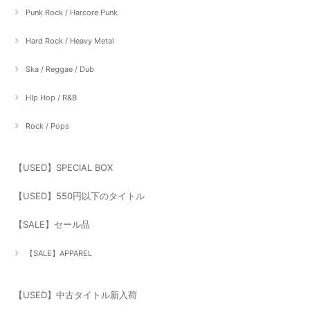
Punk Rock / Harcore Punk
Hard Rock / Heavy Metal
Ska / Reggae / Dub
HIp Hop / R&B
Rock / Pops
【USED】SPECIAL BOX
【USED】550円以下のタイトル
【SALE】セール品
【SALE】APPAREL
【USED】中古タイトル新入荷