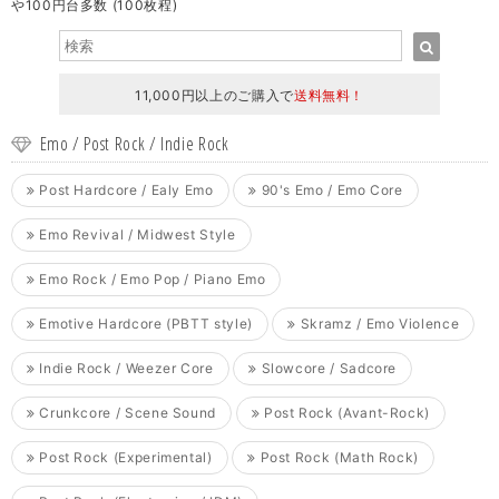
や100円台多数 (100枚程)
11,000円以上のご購入で
送料無料！
Emo / Post Rock / Indie Rock
Post Hardcore / Ealy Emo
90's Emo / Emo Core
Emo Revival / Midwest Style
Emo Rock / Emo Pop / Piano Emo
Emotive Hardcore (PBTT style)
Skramz / Emo Violence
Indie Rock / Weezer Core
Slowcore / Sadcore
Crunkcore / Scene Sound
Post Rock (Avant-Rock)
Post Rock (Experimental)
Post Rock (Math Rock)