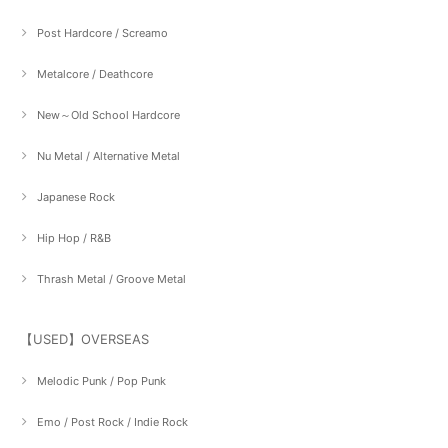
Post Hardcore / Screamo
Metalcore / Deathcore
New～Old School Hardcore
Nu Metal / Alternative Metal
Japanese Rock
Hip Hop / R&B
Thrash Metal / Groove Metal
【USED】OVERSEAS
Melodic Punk / Pop Punk
Emo / Post Rock / Indie Rock