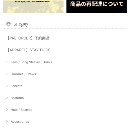
Category
【PRE-ORDER】予約商品
【APPAREL】STAY DUDE
Tees / Long Sleeves / Tanks
Hoodies / Crews
Jackets
Bottoms
Hats / Beanies
Accessories