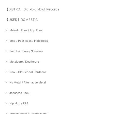
【DISTRO】Dig!xDig!xDig! Records
【USED】DOMESTIC
Melodic Punk / Pop Punk
Emo / Post Rock / Indie Rock
Post Hardcore / Screamo
Metalcore / Deathcore
New～Old School Hardcore
Nu Metal / Alternative Metal
Japanese Rock
Hip Hop / R&B
Thrash Metal / Groove Metal