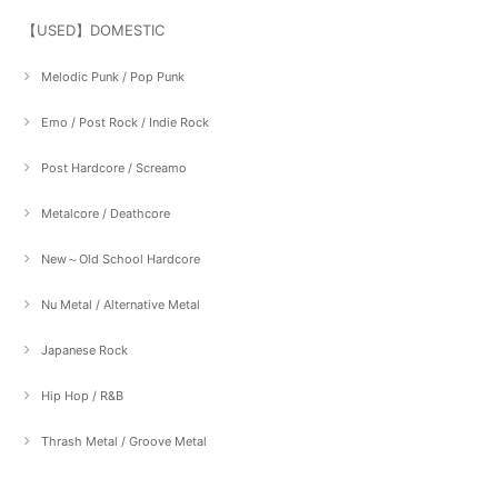
【USED】DOMESTIC
Melodic Punk / Pop Punk
Emo / Post Rock / Indie Rock
Post Hardcore / Screamo
Metalcore / Deathcore
New～Old School Hardcore
Nu Metal / Alternative Metal
Japanese Rock
Hip Hop / R&B
Thrash Metal / Groove Metal