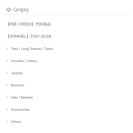
Category
【PRE-ORDER】予約商品
【APPAREL】STAY DUDE
Tees / Long Sleeves / Tanks
Hoodies / Crews
Jackets
Bottoms
Hats / Beanies
Accessories
Others