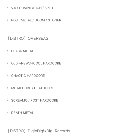
V.A / COMPILATION / SPLIT
POST METAL / DOOM / STONER
【DISTRO】OVERSEAS
BLACK METAL
OLD〜NEWSHCOOL HARDCORE
CHAOTIC HARDCORE
METALCORE / DEATHCORE
SCREAMO / POST HARDCORE
DEATH METAL
【DISTRO】Dig!xDig!xDig! Records