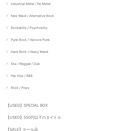
Industrial Metal / Nu Metal
New Wave / Alternative Rock
Rockabilly / Psychobilly
Punk Rock / Harcore Punk
Hard Rock / Heavy Metal
Ska / Reggae / Dub
HIp Hop / R&B
Rock / Pops
【USED】SPECIAL BOX
【USED】550円以下のタイトル
【SALE】セール品