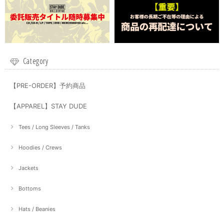
Category
【PRE-ORDER】予約商品
【APPAREL】STAY DUDE
Tees / Long Sleeves / Tanks
Hoodies / Crews
Jackets
Bottoms
Hats / Beanies