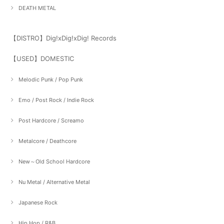
DEATH METAL
【DISTRO】Dig!xDig!xDig! Records
【USED】DOMESTIC
Melodic Punk / Pop Punk
Emo / Post Rock / Indie Rock
Post Hardcore / Screamo
Metalcore / Deathcore
New～Old School Hardcore
Nu Metal / Alternative Metal
Japanese Rock
Hip Hop / R&B