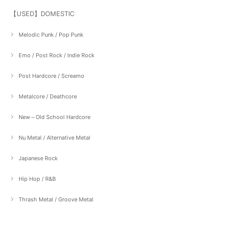
【USED】DOMESTIC
Melodic Punk / Pop Punk
Emo / Post Rock / Indie Rock
Post Hardcore / Screamo
Metalcore / Deathcore
New～Old School Hardcore
Nu Metal / Alternative Metal
Japanese Rock
Hip Hop / R&B
Thrash Metal / Groove Metal