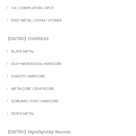
V.A / COMPILATION / SPLIT
POST METAL / DOOM / STONER
【DISTRO】OVERSEAS
BLACK METAL
OLD〜NEWSHCOOL HARDCORE
CHAOTIC HARDCORE
METALCORE / DEATHCORE
SCREAMO / POST HARDCORE
DEATH METAL
【DISTRO】Dig!xDig!xDig! Records