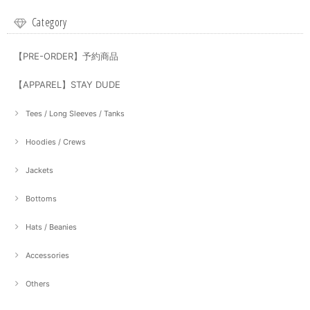
Category
【PRE-ORDER】予約商品
【APPAREL】STAY DUDE
Tees / Long Sleeves / Tanks
Hoodies / Crews
Jackets
Bottoms
Hats / Beanies
Accessories
Others