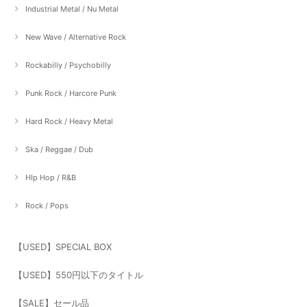
Industrial Metal / Nu Metal
New Wave / Alternative Rock
Rockabilly / Psychobilly
Punk Rock / Harcore Punk
Hard Rock / Heavy Metal
Ska / Reggae / Dub
HIp Hop / R&B
Rock / Pops
【USED】SPECIAL BOX
【USED】550円以下のタイトル
【SALE】セール品