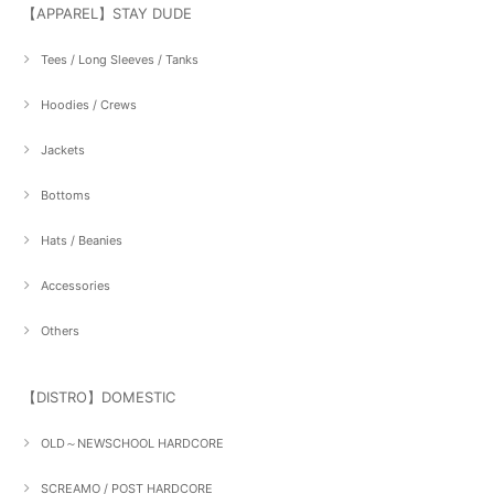
【APPAREL】STAY DUDE
Tees / Long Sleeves / Tanks
Hoodies / Crews
Jackets
Bottoms
Hats / Beanies
Accessories
Others
【DISTRO】DOMESTIC
OLD～NEWSCHOOL HARDCORE
SCREAMO / POST HARDCORE