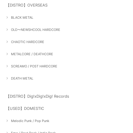
【DISTRO】OVERSEAS
BLACK METAL
OLD〜NEWSHCOOL HARDCORE
CHAOTIC HARDCORE
METALCORE / DEATHCORE
SCREAMO / POST HARDCORE
DEATH METAL
【DISTRO】Dig!xDig!xDig! Records
【USED】DOMESTIC
Melodic Punk / Pop Punk