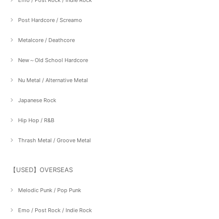
Emo / Post Rock / Indie Rock
Post Hardcore / Screamo
Metalcore / Deathcore
New～Old School Hardcore
Nu Metal / Alternative Metal
Japanese Rock
Hip Hop / R&B
Thrash Metal / Groove Metal
【USED】OVERSEAS
Melodic Punk / Pop Punk
Emo / Post Rock / Indie Rock