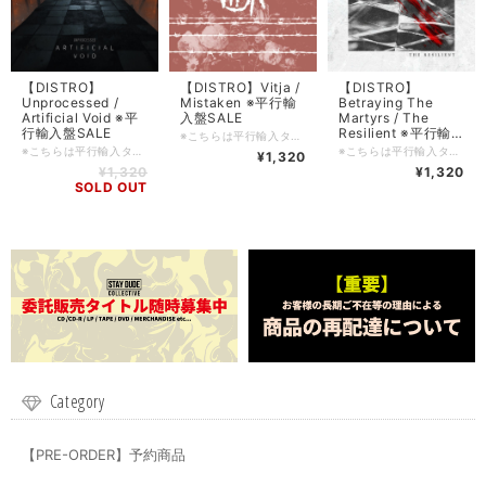
【DISTRO】
【DISTRO】Vitja /
【DISTRO】
Unprocessed /
Mistaken ※平行輸
Betraying The
Artificial Void ※平
入盤SALE
Martyrs / The
行輸入盤SALE
Resilient ※平行輸
※こちらは平行輸入タイトルとなります。DIY系のレーベルの製品等はキャラメル包装/シュリンク包装等されていないものも多々ございます為、ご理解の上ご購入をお願い申し上げます。 ■輸入盤・2018・Century Media ■ロケーション: Münster / Cologne, Germany. ■コンディション: 新品 ■ジャンル: Progressive Metalcore / Djent ■フォーマット: CD ■備考: ■FFO: ■入荷日: 2023/11/1 ■在庫管理番号: SDCD-20231101
入盤SALE
※こちらは平行輸入タイトルとなります。DIY系のレーベルの製品等はキャラメル包装/シュリンク包装等されていないものも多々ございます為、ご理解の上ご購入をお願い申し上げます。 ■輸入盤・2019・Long Branch ■ロケーション: Leeds, UK. ■コンディション: 新品 ■ジャンル: Progressive Metalcore ■フォーマット: CD ■備考: ■FFO: ■入荷日: 2023/11/3 ■在庫管理番号: SDCD-20231104
※こちらは平行輸入タイトルとなります。DIY系のレーベルの製品等はキャラメル包装/シュリンク包装等されていないものも多々ございます為、ご理解の上ご購入をお願い申し上げます。 ■輸入盤・2017・Sumerian ■ロケーション: Paris, France ■コンディション: 新品 ■ジャンル: Progressive Metalcore ■フォーマット: CD ■備考: ■FFO: ■入荷日: 2023/11/02 ■在庫管理番号: SDCD-20231102
¥1,320
¥1,320
¥1,320
SOLD OUT
Category
【PRE-ORDER】予約商品