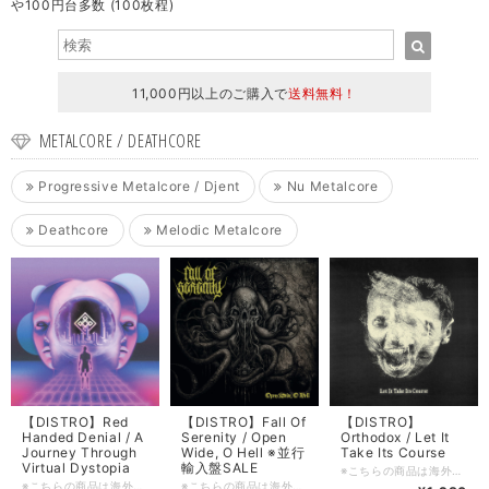
や100円台多数 (100枚程)
11,000円以上のご購入で
送料無料！
METALCORE / DEATHCORE
Progressive Metalcore / Djent
Nu Metalcore
Deathcore
Melodic Metalcore
【DISTRO】Red
【DISTRO】Fall Of
【DISTRO】
Handed Denial / A
Serenity / Open
Orthodox / Let It
Journey Through
Wide, O Hell ※並行
Take Its Course
Virtual Dystopia
輸入盤SALE
※こちらの商品は海外からの買い付け(又は卸売)品となります。 新品ではありますがDIY系のレーベルの製品などキャラメル包装/シュリンク包装等されていないものも多々ございます為、ご理解の上ご購入をお願い申し上げます。 ■輸入盤・2020・Unbeaten ■ロケーション: Nashville, Tennessee, USA. ■ジャンル: Nu Metalcore ■コンディション: 新品 ■フォーマット: CD ■備考: ■入荷日: 2026/06/15
※こちらの商品は海外からの買い付け(又は卸売)品となります。 新品ではありますがDIY系のレーベルの製品などキャラメル包装/シュリンク包装等されていないものも多々ございます為、ご理解の上ご購入をお願い申し上げます。 ■輸入盤・2024・Paid Vacation, LLC ■ロケーション: Toronto, Ontario, Canada. ■ジャンル: Progressive Metalcore / Djent ■コンディション: 新品 ■フォーマット: CD ■備考: ■入荷日: 2026/06/15
※こちらの商品は海外からの買い付け(又は卸売)品となります。 新品ではありますがDIY系のレーベルの製品などキャラメル包装/シュリンク包装等されていないものも多々ございます為、ご理解の上ご購入をお願い申し上げます。 ■輸入盤・2024・Lifeforce ■ロケーション: Plauen, Saxony / Jena, Thuringia. Germany. ■ジャンル: Melodic Death Metal ■コンディション: 新品 ■フォーマット: CD ■備考: ■入荷日: 2026/06/15