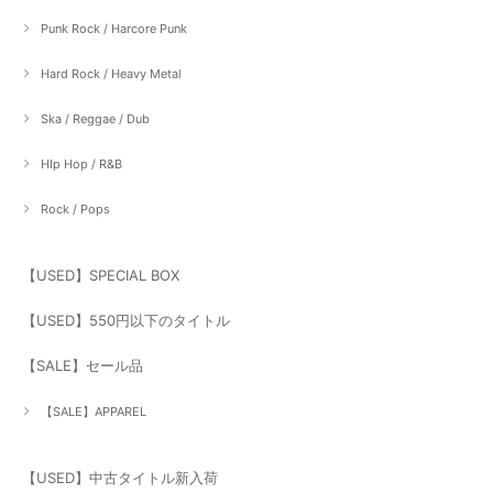
Punk Rock / Harcore Punk
Hard Rock / Heavy Metal
Ska / Reggae / Dub
HIp Hop / R&B
Rock / Pops
【USED】SPECIAL BOX
【USED】550円以下のタイトル
【SALE】セール品
【SALE】APPAREL
【USED】中古タイトル新入荷