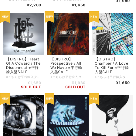
¥1,980
¥2,200
¥1,650
【DISTRO】Heart
【DISTRO】
【DISTRO】
Of A Coward / The
Prospective / All
Chamber / A Love
Disconnect ※平行
We Have ※平行輸
To Kill For ※平行輸
輸入盤SALE
入盤SALE
入盤SALE
※こちらは平行輸入タイトルとなります。DIY系のレーベルの製品等はキャラメル包装/シュリンク包装等されていないものも多々ございます為、ご理解の上ご購入をお願い申し上げます。 ■輸入盤・2019・Arising Empire ■ロケーション: Milton Keynes, UK. ■コンディション: 新品 ■ジャンル:Melodic Metalcore / Progressive Metalcore ■フォーマット: CD ■備考: ■FFO: ■入荷日: 2024/11/15 ■在庫管理番号: SDCD-20241115
※こちらは平行輸入タイトルとなります。DIY系のレーベルの製品等はキャラメル包装/シュリンク包装等されていないものも多々ございます為、ご理解の上ご購入をお願い申し上げます。 ■輸入盤・2020・Long Branch Records ■ロケーション: Bologna, Italy. ■コンディション: 新品 ■ジャンル: Progressive Metalcore ■フォーマット: CD ■備考: ■FFO: ■入荷日: 2024/11/16 ■在庫管理番号: SDCD-20241116
※こちらは平行輸入タイトルとなります。DIY系のレーベルの製品等はキャラメル包装/シュリンク包装等されていないものも多々ございます為、ご理解の上ご購入をお願い申し上げます。 ■輸入盤・2023・Pure Noise Entertainment ■ロケーション: Nashville, Tennessee. USA. ■コンディション: 新品 ■ジャンル: Chaotic Metalcore ■フォーマット: CD ■備考: ■FFO: ■入荷日: 2024/07/25 ■在庫管理番号: SDCD-20240725
¥1,650
¥1,980
¥1,650
SOLD OUT
SOLD OUT