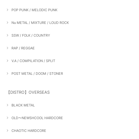
POP PUNK / MELODIC PUNK
Nu METAL / MIXTURE / LOUD ROCK
SSW / FOLK / COUNTRY
RAP / REGGAE
V.A / COMPILATION / SPLIT
POST METAL / DOOM / STONER
【DISTRO】OVERSEAS
BLACK METAL
OLD〜NEWSHCOOL HARDCORE
CHAOTIC HARDCORE