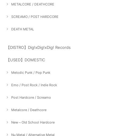
METALCORE / DEATHCORE
SCREAMO / POST HARDCORE
DEATH METAL
【DISTRO】Dig!xDig!xDig! Records
【USED】DOMESTIC
Melodic Punk / Pop Punk
Emo / Post Rock / Indie Rock
Post Hardcore / Screamo
Metalcore / Deathcore
New～Old School Hardcore
Nu Metal / Alternative Metal