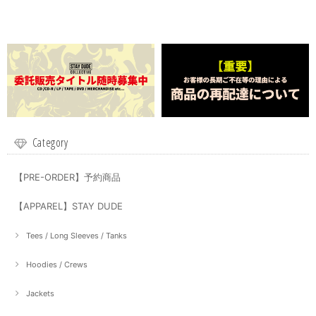
Category
【PRE-ORDER】予約商品
【APPAREL】STAY DUDE
Tees / Long Sleeves / Tanks
Hoodies / Crews
Jackets