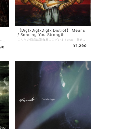
【Dig!xDig!xDig!x Distro!】 Means
/ Sending You Strength
こちらの商品は別倉庫にございますため、発送までに3〜4週間を頂戴しております。 ※通常発送の商品と一緒にご注文頂いた場合はすべての商品が揃い次第の発送となりますことご留意のほどお願い申し上げます。 =================================== 【Dig!xDig!xDig!x Distro!】 当店を利用したことがある方の多くは知っているであろう、滋賀のDig!xDig!xDig!x Distro!。 現在店主のやんち氏(5PM PROMISE / JUSTICE FOR REASON)が中国にいるため、彼が帰国するまでの間当店でDig!xDig!xDig!x Distro!の在庫を預かり販売しております。 当店で売れたDig!xDig!xDig!x Distro!の売り上げは彼のお店が復帰後にお渡しするので、それでまたヲタ歓喜な音源を入荷してもらいましょう！
【Dig!xDig!xDig!x Distro!】 当店を利用したことがある方の多くは知っているであろう、滋賀のDig!xDig!xDig!x Distro!。 現在店主のやんち氏(5PM PROMISE / JUSTICE FOR REASON)が中国にいるため、彼が帰国するまでの間当店でDig!xDig!xDig!x Distro!の在庫を預かり販売しております。 当店で売れたDig!xDig!xDig!x Distro!の売り上げは彼のお店が復帰後にお渡しするので、それでまたヲタ歓喜な音源を入荷してもらいましょう！
¥1,290
490