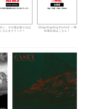
ポン、その他お知らせは
【DigxDigxDig Distro】一時
こちらをクリック！
出張出店はこちら！