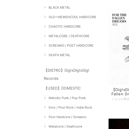
BLACK METAL
OLD〜NEWSHCOOL HARDCORE
CHAOTIC HARDCORE
METALCORE / DEATHCORE
SCREAMO / POST HARDCORE
DEATH METAL
【DISTRO】Dig!xDig!xDig!
Records
【USED】DOMESTIC
【Dig!xDi
Fallen D
Melodic Punk / Pop Punk
Emo / Post Rock / Indie Rock
Post Hardcore / Screamo
Metalcore / Deathcore