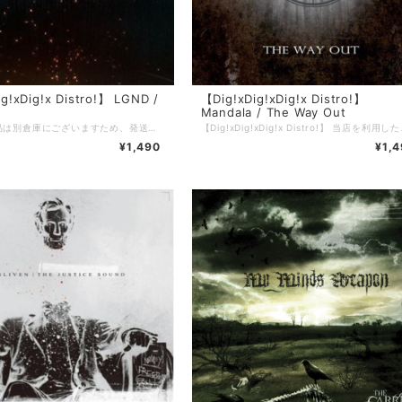
g!xDig!x Distro!】 LGND /
【Dig!xDig!xDig!x Distro!】
Mandala / The Way Out
こちらの商品は別倉庫にございますため、発送までに3〜4週間を頂戴しております。 ※通常発送の商品と一緒にご注文頂いた場合はすべての商品が揃い次第の発送となりますことご留意のほどお願い申し上げます。 =================================== 【Dig!xDig!xDig!x Distro!】 当店を利用したことがある方の多くは知っているであろう、滋賀のDig!xDig!xDig!x Distro!。 現在店主のやんち氏(5PM PROMISE / JUSTICE FOR REASON)が中国にいるため、彼が帰国するまでの間当店でDig!xDig!xDig!x Distro!の在庫を預かり販売しております。 当店で売れたDig!xDig!xDig!x Distro!の売り上げは彼のお店が復帰後にお渡しするので、それでまたヲタ歓喜な音源を入荷してもらいましょう！
¥1,490
¥1,