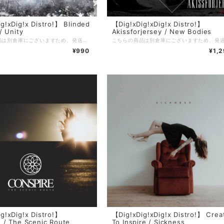
g!xDig!x Distro!】 Blinded
【Dig!xDig!xDig!x Distro!】
/ Unity
Akissforjersey / New Bodies
こちらの商品は別倉庫にございますため、発送までに3〜4週間を頂戴しております。 ※通常発送の商品と一緒にご注文頂いた場合はすべての商品が揃い次第の発送となりますことご留意のほどお願い申し上げます。 =================================== 【Dig!xDig!xDig!x Distro!】 当店を利用したことがある方の多くは知っているであろう、滋賀のDig!xDig!xDig!x Distro!。 現在店主のやんち氏(5PM PROMISE / JUSTICE FOR REASON)が中国にいるため、彼が帰国するまでの間当店でDig!xDig!xDig!x Distro!の在庫を預かり販売しております。 当店で売れたDig!xDig!xDig!x Distro!の売り上げは彼のお店が復帰後にお渡しするので、それでまたヲタ歓喜な音源を入荷してもらいましょう！
¥990
¥1,
g!xDig!x Distro!】
【Dig!xDig!xDig!x Distro!】 Crea
 / The Scenic Route
To Inspire / Sickness