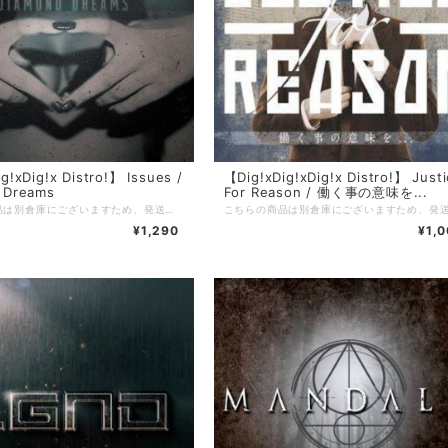
g!xDig!x Distro!】 Issues /
【Dig!xDig!xDig!x Distro!】 Just
 Dreams
For Reason / 働く事の意味を...
こちらの商品は別倉庫にございますため、発送までに3〜4週間を頂戴しております。 ※通常発送の商品と一緒にご注文頂いた場合はすべての商品が揃い次第の発送となりますことご留意のほどお願い申し上げます。 =================================== 【Dig!xDig!xDig!x Distro!】 当店を利用したことがある方の多くは知っているであろう、滋賀のDig!xDig!xDig!x Distro!。 現在店主のやんち氏(5PM PROMISE / JUSTICE FOR REASON)が中国にいるため、彼が帰国するまでの間当店でDig!xDig!xDig!x Distro!の在庫を預かり販売しております。 当店で売れたDig!xDig!xDig!x Distro!の売り上げは彼のお店が復帰後にお渡しするので、それでまたヲタ歓喜な音源を入荷してもらいましょう！
¥1,290
¥1,