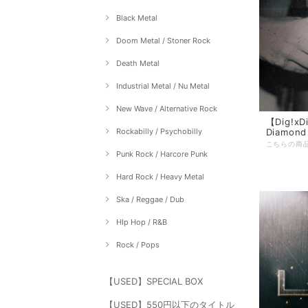
Black Metal
Doom Metal / Stoner Rock
Death Metal
Industrial Metal / Nu Metal
New Wave / Alternative Rock
【Dig!xDi
Rockabilly / Psychobilly
Diamond
Punk Rock / Harcore Punk
Hard Rock / Heavy Metal
Ska / Reggae / Dub
HIp Hop / R&B
Rock / Pops
【USED】SPECIAL BOX
【USED】550円以下のタイトル