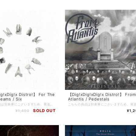
g!xDig!x Distro!】 For The
【Dig!xDig!xDig!x Distro!】 From
reams / Six
Atlantis / Pedestals
こちらの商品は別倉庫にございますため、発送までに3〜4週間を頂戴しております。 ※通常発送の商品と一緒にご注文頂いた場合はすべての商品が揃い次第の発送となりますことご留意のほどお願い申し上げます。 =================================== 【Dig!xDig!xDig!x Distro!】 当店を利用したことがある方の多くは知っているであろう、滋賀のDig!xDig!xDig!x Distro!。 現在店主のやんち氏(5PM PROMISE / JUSTICE FOR REASON)が中国にいるため、彼が帰国するまでの間当店でDig!xDig!xDig!x Distro!の在庫を預かり販売しております。 当店で売れたDig!xDig!xDig!x Distro!の売り上げは彼のお店が復帰後にお渡しするので、それでまたヲタ歓喜な音源を入荷してもらいましょう！
SOLD OUT
¥1,490
¥1,