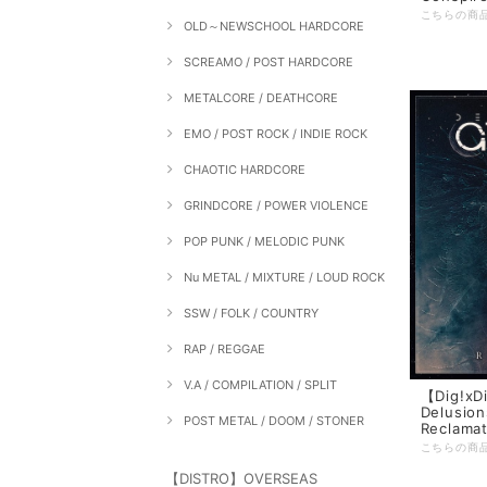
OLD～NEWSCHOOL HARDCORE
SCREAMO / POST HARDCORE
METALCORE / DEATHCORE
EMO / POST ROCK / INDIE ROCK
CHAOTIC HARDCORE
GRINDCORE / POWER VIOLENCE
POP PUNK / MELODIC PUNK
Nu METAL / MIXTURE / LOUD ROCK
SSW / FOLK / COUNTRY
RAP / REGGAE
V.A / COMPILATION / SPLIT
【Dig!xDi
Delusion
POST METAL / DOOM / STONER
Reclamat
【DISTRO】OVERSEAS