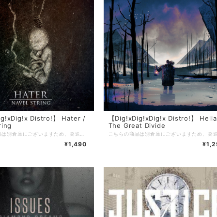
g!xDig!x Distro!】 Hater /
【Dig!xDig!xDig!x Distro!】 Helia
ring
The Great Divide
こちらの商品は別倉庫にございますため、発送までに3〜4週間を頂戴しております。 ※通常発送の商品と一緒にご注文頂いた場合はすべての商品が揃い次第の発送となりますことご留意のほどお願い申し上げます。 =================================== 【Dig!xDig!xDig!x Distro!】 当店を利用したことがある方の多くは知っているであろう、滋賀のDig!xDig!xDig!x Distro!。 現在店主のやんち氏(5PM PROMISE / JUSTICE FOR REASON)が中国にいるため、彼が帰国するまでの間当店でDig!xDig!xDig!x Distro!の在庫を預かり販売しております。 当店で売れたDig!xDig!xDig!x Distro!の売り上げは彼のお店が復帰後にお渡しするので、それでまたヲタ歓喜な音源を入荷してもらいましょう！
¥1,490
¥1,