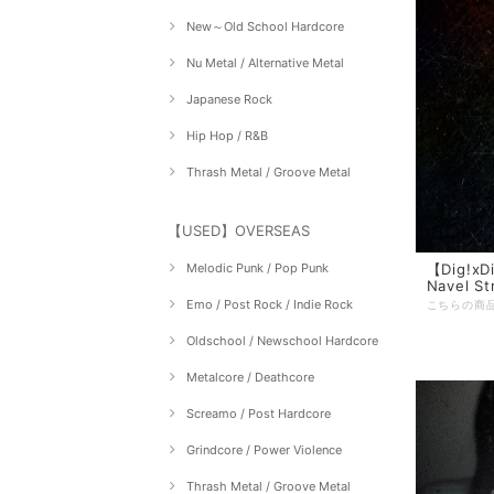
New～Old School Hardcore
Nu Metal / Alternative Metal
Japanese Rock
Hip Hop / R&B
Thrash Metal / Groove Metal
【USED】OVERSEAS
Melodic Punk / Pop Punk
【Dig!xDi
Navel St
Emo / Post Rock / Indie Rock
Oldschool / Newschool Hardcore
Metalcore / Deathcore
Screamo / Post Hardcore
Grindcore / Power Violence
Thrash Metal / Groove Metal