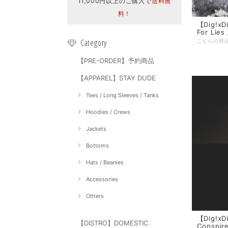
11,000円以上のご購入で
送料無
料！
【Dig!xDi
For Lies 
Category
【PRE-ORDER】予約商品
【APPAREL】STAY DUDE
Tees / Long Sleeves / Tanks
Hoodies / Crews
Jackets
Bottoms
Hats / Beanies
Accessories
Others
【Dig!xDi
【DISTRO】DOMESTIC
Conspire