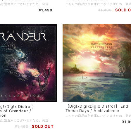
こちらの商品は別倉庫にございますため、発送までに3〜4週間を頂戴しております。 ※通常発送の商品と一緒にご注文頂いた場合はすべての商品が揃い次第の発送となりますことご留意のほどお願い申し上げます。 =================================== 【Dig!xDig!xDig!x Distro!】 当店を利用したことがある方の多くは知っているであろう、滋賀のDig!xDig!xDig!x Distro!。 現在店主のやんち氏(5PM PROMISE / JUSTICE FOR REASON)が中国にいるため、彼が帰国するまでの間当店でDig!xDig!xDig!x Distro!の在庫を預かり販売しております。 当店で売れたDig!xDig!xDig!x Distro!の売り上げは彼のお店が復帰後にお渡しするので、それでまたヲタ歓喜な音源を入荷してもらいましょう！
SOLD 
¥1,490
¥1,490
【Dig!xDig!xDig!x Distro!】 End
g!xDig!x Distro!】
These Days / Ambivalence
s of Grandeur /
ion
こちらの商品は別倉庫にございますため、発送までに3〜4週間を頂戴しております。 ※通常発送の商品と一緒にご注文頂いた場合はすべての商品が揃い次第の発送となりますことご留意のほどお願い申し上げます。 =================================== 【Dig!xDig!xDig!x Distro!】 当店を利用したことがある方の多くは知っているであろう、滋賀のDig!xDig!xDig!x Distro!。 現在店主のやんち氏(5PM PROMISE / JUSTICE FOR REASON)が中国にいるため、彼が帰国するまでの間当店でDig!xDig!xDig!x Distro!の在庫を預かり販売しております。 当店で売れたDig!xDig!xDig!x Distro!の売り上げは彼のお店が復帰後にお渡しするので、それでまたヲタ歓喜な音源を入荷してもらいましょう！
¥1,
SOLD OUT
¥1,490