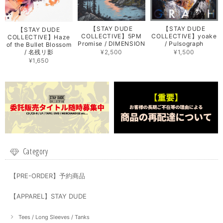
【STAY DUDE
【STAY DUDE
【STAY DUDE
COLLECTIVE】5PM
COLLECTIVE】yoake
COLLECTIVE】Haze
Promise / DIMENSION
/ Pulsograph
of the Bullet Blossom
/ 名残リ影
¥2,500
¥1,500
¥1,650
Category
【PRE-ORDER】予約商品
【APPAREL】STAY DUDE
Tees / Long Sleeves / Tanks