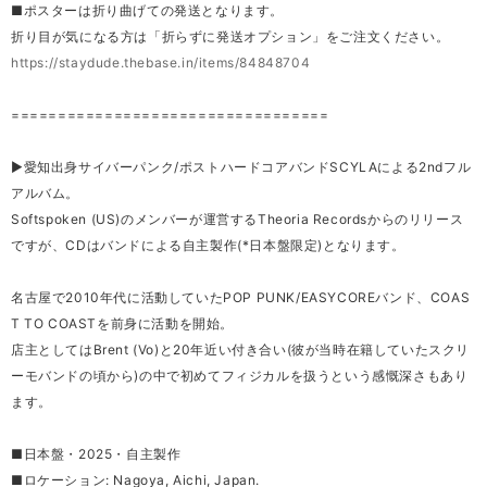
■ポスターは折り曲げての発送となります。
折り目が気になる方は「折らずに発送オプション」をご注文ください。
https://staydude.thebase.in/items/84848704
==================================
▶︎愛知出身サイバーパンク/ポストハードコアバンドSCYLAによる2ndフル
アルバム。
Softspoken (US)のメンバーが運営するTheoria Recordsからのリリース
ですが、CDはバンドによる自主製作(*日本盤限定)となります。
名古屋で2010年代に活動していたPOP PUNK/EASYCOREバンド、COAS
T TO COASTを前身に活動を開始。
店主としてはBrent (Vo)と20年近い付き合い(彼が当時在籍していたスクリ
ーモバンドの頃から)の中で初めてフィジカルを扱うという感慨深さもあり
ます。
■日本盤・2025・自主製作
■ロケーション: Nagoya, Aichi, Japan.