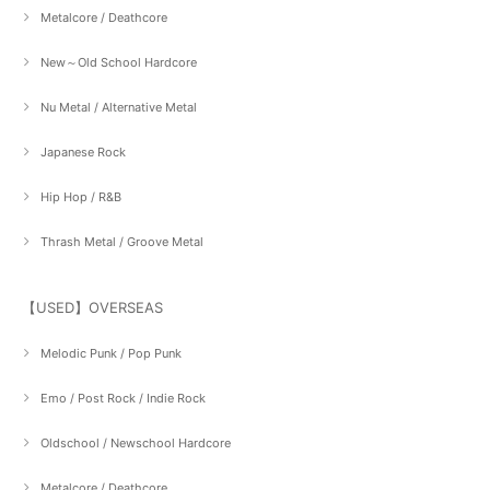
Metalcore / Deathcore
New～Old School Hardcore
Nu Metal / Alternative Metal
Japanese Rock
Hip Hop / R&B
Thrash Metal / Groove Metal
【USED】OVERSEAS
Melodic Punk / Pop Punk
Emo / Post Rock / Indie Rock
Oldschool / Newschool Hardcore
Metalcore / Deathcore