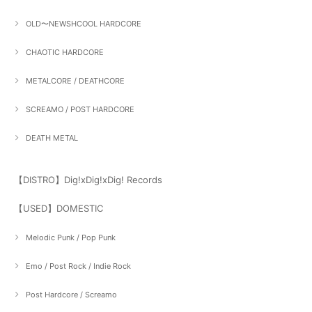
OLD〜NEWSHCOOL HARDCORE
CHAOTIC HARDCORE
METALCORE / DEATHCORE
SCREAMO / POST HARDCORE
DEATH METAL
【DISTRO】Dig!xDig!xDig! Records
【USED】DOMESTIC
Melodic Punk / Pop Punk
Emo / Post Rock / Indie Rock
Post Hardcore / Screamo