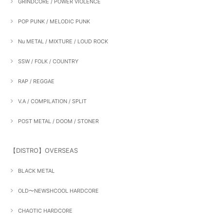
GRINDCORE / POWER VIOLENCE
POP PUNK / MELODIC PUNK
Nu METAL / MIXTURE / LOUD ROCK
SSW / FOLK / COUNTRY
RAP / REGGAE
V.A / COMPILATION / SPLIT
POST METAL / DOOM / STONER
【DISTRO】OVERSEAS
BLACK METAL
OLD〜NEWSHCOOL HARDCORE
CHAOTIC HARDCORE