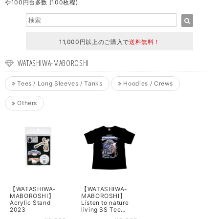
や100円台多数 (100枚程)
11,000円以上のご購入で
送料無料！
WATASHIWA-MABOROSHI
Tees / Long Sleeves / Tanks
Hoodies / Crews
Others
【WATASHIWA-
【WATASHIWA-
MABOROSHI】
MABOROSHI】
Acrylic Stand
Listen to nature
2023
living SS Tee
(BLACK)