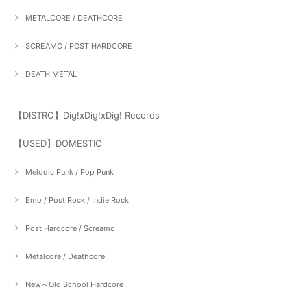
METALCORE / DEATHCORE
SCREAMO / POST HARDCORE
DEATH METAL
【DISTRO】Dig!xDig!xDig! Records
【USED】DOMESTIC
Melodic Punk / Pop Punk
Emo / Post Rock / Indie Rock
Post Hardcore / Screamo
Metalcore / Deathcore
New～Old School Hardcore