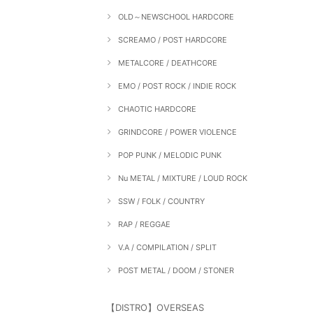
OLD～NEWSCHOOL HARDCORE
SCREAMO / POST HARDCORE
METALCORE / DEATHCORE
EMO / POST ROCK / INDIE ROCK
CHAOTIC HARDCORE
GRINDCORE / POWER VIOLENCE
POP PUNK / MELODIC PUNK
Nu METAL / MIXTURE / LOUD ROCK
SSW / FOLK / COUNTRY
RAP / REGGAE
V.A / COMPILATION / SPLIT
POST METAL / DOOM / STONER
【DISTRO】OVERSEAS