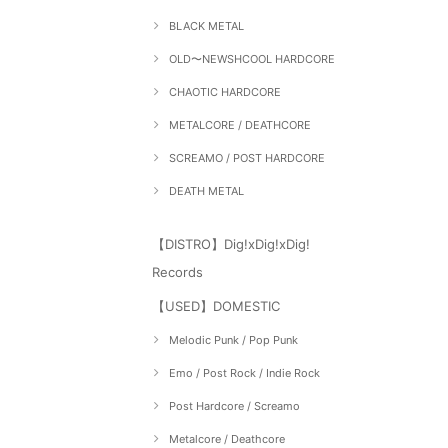
BLACK METAL
OLD〜NEWSHCOOL HARDCORE
CHAOTIC HARDCORE
METALCORE / DEATHCORE
SCREAMO / POST HARDCORE
DEATH METAL
【DISTRO】Dig!xDig!xDig!
Records
【USED】DOMESTIC
Melodic Punk / Pop Punk
Emo / Post Rock / Indie Rock
Post Hardcore / Screamo
Metalcore / Deathcore