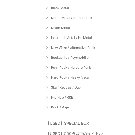
Black Metal
Doom Metal / Stoner Rock
Death Metal
Industrial Metal / Nu Metal
New Wave / Alternative Rock
Rockabilly / Psychobilly
Punk Rock / Harcore Punk
Hard Rock / Heavy Metal
Ska / Reggae / Dub
HIp Hop / R&B
Rock / Pops
【USED】SPECIAL BOX
【USED】550円以下のタイトル