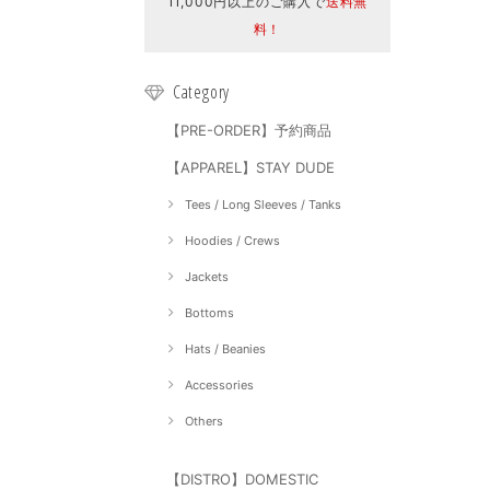
11,000円以上のご購入で
送料無
料！
Category
【PRE-ORDER】予約商品
【APPAREL】STAY DUDE
Tees / Long Sleeves / Tanks
Hoodies / Crews
Jackets
Bottoms
Hats / Beanies
Accessories
Others
【DISTRO】DOMESTIC