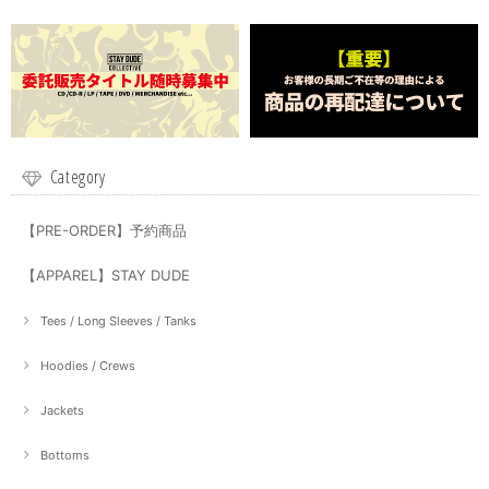
Category
【PRE-ORDER】予約商品
【APPAREL】STAY DUDE
Tees / Long Sleeves / Tanks
Hoodies / Crews
Jackets
Bottoms