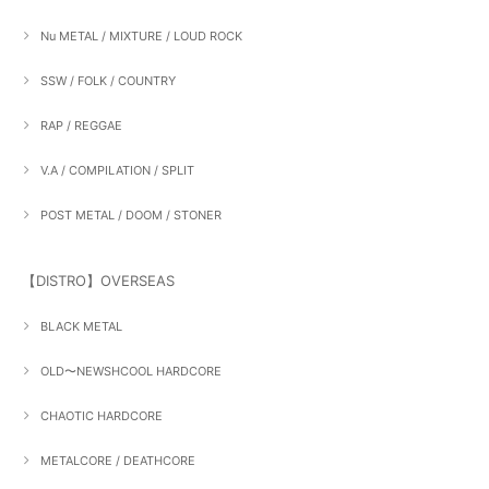
Nu METAL / MIXTURE / LOUD ROCK
SSW / FOLK / COUNTRY
RAP / REGGAE
V.A / COMPILATION / SPLIT
POST METAL / DOOM / STONER
【DISTRO】OVERSEAS
BLACK METAL
OLD〜NEWSHCOOL HARDCORE
CHAOTIC HARDCORE
METALCORE / DEATHCORE