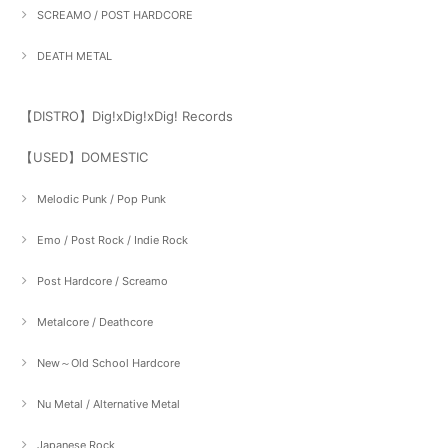
SCREAMO / POST HARDCORE
DEATH METAL
【DISTRO】Dig!xDig!xDig! Records
【USED】DOMESTIC
Melodic Punk / Pop Punk
Emo / Post Rock / Indie Rock
Post Hardcore / Screamo
Metalcore / Deathcore
New～Old School Hardcore
Nu Metal / Alternative Metal
Japanese Rock