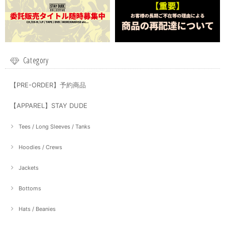
Category
【PRE-ORDER】予約商品
【APPAREL】STAY DUDE
Tees / Long Sleeves / Tanks
Hoodies / Crews
Jackets
Bottoms
Hats / Beanies