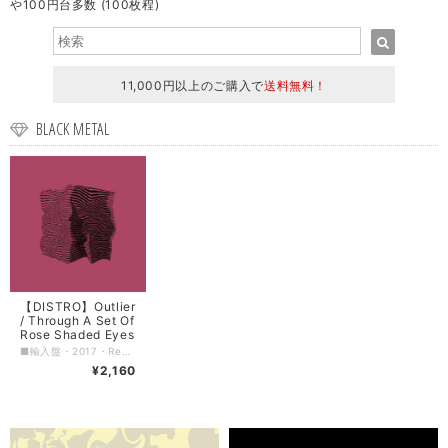
や100円台多数 (100枚程)
11,000円以上のご購入で
送料無料！
BLACK METAL
【DISTRO】Outlier
/ Through A Set Of
Rose Shaded Eyes
■輸入盤・2017・Really Red ■ロケーション: San Jose, California, Japan. ■ジャンル: Chaotic Hardcore / Post Hardcore ■コンディション: 新品 ■フォーマット: digipak ■備考: - ■FOR FANS OF: Converge / Nine Eleven / Counterparts ■入荷日: 2018/12/18 (5)
¥2,160