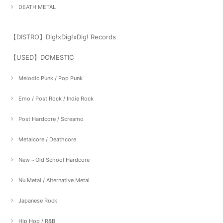
DEATH METAL
【DISTRO】Dig!xDig!xDig! Records
【USED】DOMESTIC
Melodic Punk / Pop Punk
Emo / Post Rock / Indie Rock
Post Hardcore / Screamo
Metalcore / Deathcore
New～Old School Hardcore
Nu Metal / Alternative Metal
Japanese Rock
Hip Hop / R&B