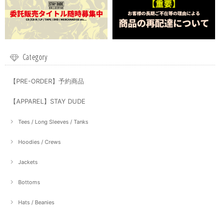
Category
【PRE-ORDER】予約商品
【APPAREL】STAY DUDE
Tees / Long Sleeves / Tanks
Hoodies / Crews
Jackets
Bottoms
Hats / Beanies