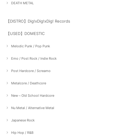
DEATH METAL
【DISTRO】Dig!xDig!xDig! Records
【USED】DOMESTIC
Melodic Punk / Pop Punk
Emo / Post Rock / Indie Rock
Post Hardcore / Screamo
Metalcore / Deathcore
New～Old School Hardcore
Nu Metal / Alternative Metal
Japanese Rock
Hip Hop / R&B