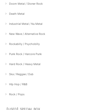
Doom Metal / Stoner Rock
Death Metal
Industrial Metal / Nu Metal
New Wave / Alternative Rock
Rockabilly / Psychobilly
Punk Rock / Harcore Punk
Hard Rock / Heavy Metal
Ska / Reggae / Dub
HIp Hop / R&B
Rock / Pops
【USED】SPECIAL BOX