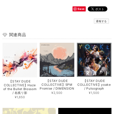
Save
通報する
関連商品
【STAY DUDE
【STAY DUDE
【STAY DUDE
COLLECTIVE】5PM
COLLECTIVE】yoake
COLLECTIVE】Haze
Promise / DIMENSION
/ Pulsograph
of the Bullet Blossom
/ 名残リ影
¥2,500
¥1,500
¥1,650