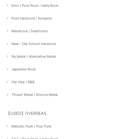
Emo / Post Rock / Indie Rock
Post Hardcore / Screamo
Metalcore / Deathcore
New～Old School Hardcore
Nu Metal / Alternative Metal
Japanese Rock
Hip Hop / R&B
Thrash Metal / Groove Metal
【USED】OVERSEAS
Melodic Punk / Pop Punk
Emo / Post Rock / Indie Rock