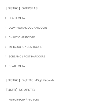
【DISTRO】OVERSEAS
BLACK METAL
OLD〜NEWSHCOOL HARDCORE
CHAOTIC HARDCORE
METALCORE / DEATHCORE
SCREAMO / POST HARDCORE
DEATH METAL
【DISTRO】Dig!xDig!xDig! Records
【USED】DOMESTIC
Melodic Punk / Pop Punk