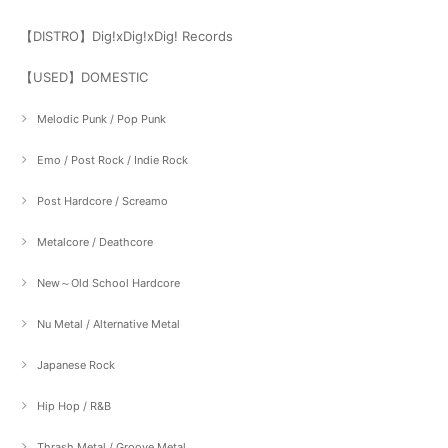
【DISTRO】Dig!xDig!xDig! Records
【USED】DOMESTIC
Melodic Punk / Pop Punk
Emo / Post Rock / Indie Rock
Post Hardcore / Screamo
Metalcore / Deathcore
New～Old School Hardcore
Nu Metal / Alternative Metal
Japanese Rock
Hip Hop / R&B
Thrash Metal / Groove Metal