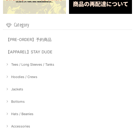
Category
【PRE-ORDER】予約商品
【APPAREL】STAY DUDE
Tees / Long Sleeves / Tanks
Hoodies / Crews
Jackets
Bottoms
Hats / Beanies
Accessories