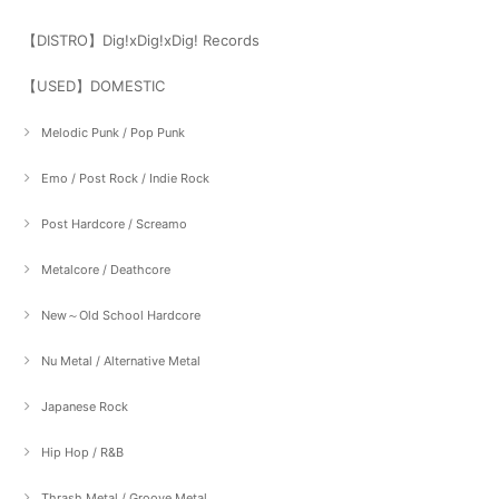
【DISTRO】Dig!xDig!xDig! Records
【USED】DOMESTIC
Melodic Punk / Pop Punk
Emo / Post Rock / Indie Rock
Post Hardcore / Screamo
Metalcore / Deathcore
New～Old School Hardcore
Nu Metal / Alternative Metal
Japanese Rock
Hip Hop / R&B
Thrash Metal / Groove Metal