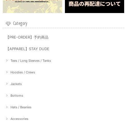
Category
【PRE-ORDER】予約商品
【APPAREL】STAY DUDE
Tees / Long Sleeves / Tanks
Hoodies / Crews
Jackets
Bottoms
Hats / Beanies
Accessories