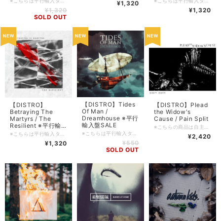
※こちらは平行輸入タイトルとなります。DIY系のレーベルの製品等はキャラメル包装/シュリンク包装等されていないものも多々ございます為、ご理解の上ご購入をお願い申し上げます。 ■輸入盤・2019・Long Branch ■ロケーション: Leeds, UK. ■コンディション: 新品 ■ジャンル: Progressive Metalcore ■フォーマット: CD ■備考: ■FFO: ■入荷日: 2023/11/3 ■在庫管理番号: SDCD-20231104
※こちらは平行輸入タイトルとなります。DIY系のレーベルの製品等はキャラメル包装/シュリンク包装等されていないものも多々ございます為、ご理解の上ご購入をお願い申し上げます。 ■輸入盤・2020・Roadrunner ■ロケーション: Leeds, UK. ■コンディション: 新品 ■ジャンル: Hardcore / Alternative Metal ■フォーマット: CD ■備考: ■FFO: ■入荷日: 2023/11/3 ■在庫管理番号: SDCD-20231103
¥1,320
¥1,320
¥1,320
SOLD OUT
【DISTRO】Tides
【DISTRO】
【DISTRO】Plead
Of Man /
Betraying The
the Widow's
Dreamhouse ※平行
Martyrs / The
Cause / Pain Split
輸入盤SALE
Resilient ※平行輸
※こちらの商品は自主製作タイトルなります。 新品ではありますが、DIY系のレーベルの製品等はキャラメル包装/シュリンク包装等されていないものも多々ございます為、ご理解の上ご購入をお願い申し上げます。 ■輸入盤・2022・自主制作 ■ロケーション: South Jersey, New Jersey, USA. ■コンディション: 新品 ■ジャンル: Melodic Hardcore / Post Hardcore ■フォーマット: jewel case / CD-R (Pro Copy) ■備考: ■FFO: Stretch Arm Strong / Seasons in Wreckage / Vain Louie / CLEAVE / Stranded / OLPHEUS ■入荷日: 2023/03/23 ■在庫管理番号: SDCD-20230323
入盤SALE
※こちらは平行輸入タイトルとなります。DIY系のレーベルの製品等はキャラメル包装/シュリンク包装等されていないものも多々ございます為、ご理解の上ご購入をお願い申し上げます。 ■輸入盤・2010・Rise ■ロケーション: Tampa, Florida, USA. ■コンディション: 新品 ■ジャンル: Emo / Post Hardcore / Progressive Rock ■フォーマット: CD ■備考: ■FFO: ■入荷日: 2023/11/17 ■在庫管理番号: SDCD-20231117
※こちらは平行輸入タイトルとなります。DIY系のレーベルの製品等はキャラメル包装/シュリンク包装等されていないものも多々ございます為、ご理解の上ご購入をお願い申し上げます。 ■輸入盤・2017・Sumerian ■ロケーション: Paris, France ■コンディション: 新品 ■ジャンル: Progressive Metalcore ■フォーマット: CD ■備考: ■FFO: ■入荷日: 2023/11/02 ■在庫管理番号: SDCD-20231102
¥2,420
¥550
¥1,320
SOLD OUT