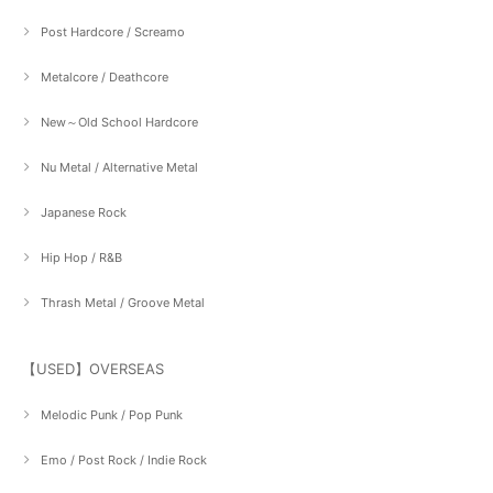
Post Hardcore / Screamo
Metalcore / Deathcore
New～Old School Hardcore
Nu Metal / Alternative Metal
Japanese Rock
Hip Hop / R&B
Thrash Metal / Groove Metal
【USED】OVERSEAS
Melodic Punk / Pop Punk
Emo / Post Rock / Indie Rock