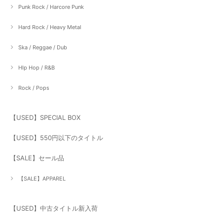
Punk Rock / Harcore Punk
Hard Rock / Heavy Metal
Ska / Reggae / Dub
HIp Hop / R&B
Rock / Pops
【USED】SPECIAL BOX
【USED】550円以下のタイトル
【SALE】セール品
【SALE】APPAREL
【USED】中古タイトル新入荷