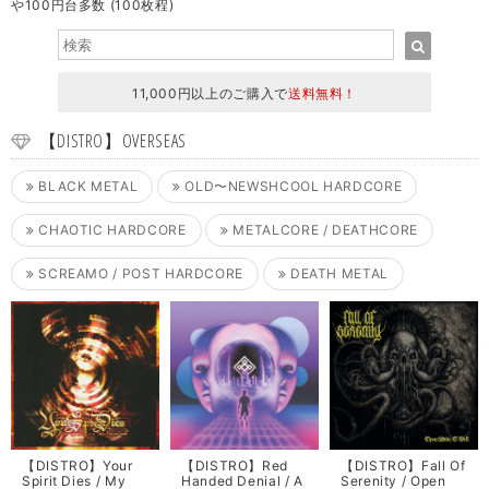
や100円台多数 (100枚程)
11,000円以上のご購入で
送料無料！
【DISTRO】OVERSEAS
BLACK METAL
OLD〜NEWSHCOOL HARDCORE
CHAOTIC HARDCORE
METALCORE / DEATHCORE
SCREAMO / POST HARDCORE
DEATH METAL
【DISTRO】Your
【DISTRO】Red
【DISTRO】Fall Of
Spirit Dies / My
Handed Denial / A
Serenity / Open