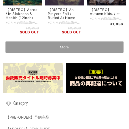
【DISTRO】Acres
【DISTRO】As
【DISTRO】
/ In Sickness &
Prayers Fail /
Autumn Kids. / st
Health (12inch)
Buried At Home
※こちらの商品は海外からの買い付け(又は卸売)品となります。 新品ではありますがDIY系のレーベルの製品などキャラメル包装/シュリンク包装等されていないものも多々ございます為、ご理解の上ご購入をお願い申し上げます。 ■輸入盤・2017・自主制作 ■ロケーション: Lichtenfels, Germany ■ジャンル: Melodic hardcore〜Emotional hardcore ■コンディション: 新品 ■フォーマット: CD-R ■備考: cardboard sleeve ■入荷日: 2018/02/09
※こちらの商品は海外からの買い付け(又は卸売)品となります。 新品ではありますがDIY系のレーベルの製品などキャラメル包装/シュリンク包装等されていないものも多々ございます為、ご理解の上ご購入をお願い申し上げます。 ■輸入盤・2017・Dream Atlantic ■ロケーション: Hampshire, UK ■ジャンル: Post hardcore〜Emotional hardcore ■コンディション: 新品 ■フォーマット: 12inch LP ■備考: ダウンロードコードは付いておりません ■入荷日: 2017/08/25
※こちらの商品は海外からの買い付け(又は並行輸入)品となります。 新品ではありますがDIY系のレーベルの製品などキャラメル包装/シュリンク包装等されていないものも多々ございます為、ご理解の上ご購入をお願い申し上げます。 ■輸入盤・2016・自主制作 ■コンディション: 新品 ■フォーマット: CD
¥1,836
¥2,268
¥2,200
SOLD OUT
SOLD OUT
More
Category
【PRE-ORDER】予約商品