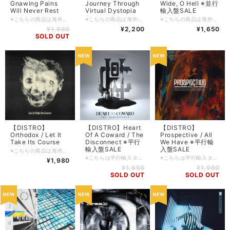
Gnawing Pains
Journey Through
Wide, O Hell ※並行
Will Never Rest
Virtual Dystopia
輸入盤SALE
※こちらの商品は海外からの買い付け(又は卸売)品となります。 新品ではありますがDIY系のレーベルの製品などキャラメル包装/シュリンク包装等されていないものも多々ございます為、ご理解の上ご購入をお願い申し上げます。 ■輸入盤・2025・MNRK HEAVY ■ロケーション: Columbia, South Carolina, USA. ■ジャンル: Newschool Hardcore ■コンディション: 新品 ■フォーマット: CD ■備考: ■入荷日: 2026/06/15
※こちらの商品は海外からの買い付け(又は卸売)品となります。 新品ではありますがDIY系のレーベルの製品などキャラメル包装/シュリンク包装等されていないものも多々ございます為、ご理解の上ご購入をお願い申し上げます。 ■輸入盤・2024・Paid Vacation, LLC ■ロケーション: Toronto, Ontario, Canada. ■ジャンル: Progressive Metalcore / Djent ■コンディション: 新品 ■フォーマット: CD ■備考: ■入荷日: 2026/06/15
※こちらの商品は海外からの買い付け(又は卸売)品となります。 新品ではありますがDIY系のレーベルの製品などキャラメル包装/シュリンク包装等されていないものも多々ございます為、ご理解の上ご購入をお願い申し上げます。 ■輸入盤・2024・Lifeforce ■ロケーション: Plauen, Saxony / Jena, Thuringia. Germany. ■ジャンル: Melodic Death Metal ■コンディション: 新品 ■フォーマット: CD ■備考: ■入荷日: 2026/06/15
¥1,980
¥2,200
¥1,650
SOLD OUT
【DISTRO】
【DISTRO】Heart
【DISTRO】
Orthodox / Let It
Of A Coward / The
Prospective / All
Take Its Course
Disconnect ※平行
We Have ※平行輸
輸入盤SALE
入盤SALE
※こちらの商品は海外からの買い付け(又は卸売)品となります。 新品ではありますがDIY系のレーベルの製品などキャラメル包装/シュリンク包装等されていないものも多々ございます為、ご理解の上ご購入をお願い申し上げます。 ■輸入盤・2020・Unbeaten ■ロケーション: Nashville, Tennessee, USA. ■ジャンル: Nu Metalcore ■コンディション: 新品 ■フォーマット: CD ■備考: ■入荷日: 2026/06/15
※こちらは平行輸入タイトルとなります。DIY系のレーベルの製品等はキャラメル包装/シュリンク包装等されていないものも多々ございます為、ご理解の上ご購入をお願い申し上げます。 ■輸入盤・2019・Arising Empire ■ロケーション: Milton Keynes, UK. ■コンディション: 新品 ■ジャンル:Melodic Metalcore / Progressive Metalcore ■フォーマット: CD ■備考: ■FFO: ■入荷日: 2024/11/15 ■在庫管理番号: SDCD-20241115
※こちらは平行輸入タイトルとなります。DIY系のレーベルの製品等はキャラメル包装/シュリンク包装等されていないものも多々ございます為、ご理解の上ご購入をお願い申し上げます。 ■輸入盤・2020・Long Branch Records ■ロケーション: Bologna, Italy. ■コンディション: 新品 ■ジャンル: Progressive Metalcore ■フォーマット: CD ■備考: ■FFO: ■入荷日: 2024/11/16 ■在庫管理番号: SDCD-20241116
¥1,980
¥1,650
¥1,980
SOLD OUT
SOLD OUT