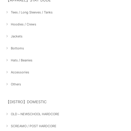
【APPAREL】STAY DUDE
Tees / Long Sleeves / Tanks
Hoodies / Crews
Jackets
Bottoms
Hats / Beanies
Accessories
Others
【DISTRO】DOMESTIC
OLD～NEWSCHOOL HARDCORE
SCREAMO / POST HARDCORE