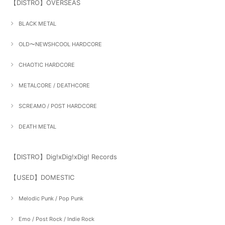
【DISTRO】OVERSEAS
BLACK METAL
OLD〜NEWSHCOOL HARDCORE
CHAOTIC HARDCORE
METALCORE / DEATHCORE
SCREAMO / POST HARDCORE
DEATH METAL
【DISTRO】Dig!xDig!xDig! Records
【USED】DOMESTIC
Melodic Punk / Pop Punk
Emo / Post Rock / Indie Rock