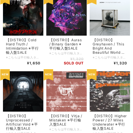
【DISTRO】Cold
【DISTRO】Auras
【DISTRO】
Hard Truth /
/ Binary Garden ※
Greyhaven / This
Intimidation ※平行
平行輸入盤SALE
Bright And
輸入盤SALE
Beautiful World ※
※こちらは平行輸入タイトルとなります。DIY系のレーベルの製品等はキャラメル包装/シュリンク包装等されていないものも多々ございます為、ご理解の上ご購入をお願い申し上げます。 ■輸入盤・2022・Good Fight Music ■ロケーション: Ontario, Canada ■コンディション: 新品 ■ジャンル: Progressive Metalcore ■フォーマット: CD ■備考: ■FFO: ■入荷日: 2023/10/30 ■在庫管理番号: SDCD-20231030
平行輸入盤SALE
※こちらは平行輸入タイトルとなります。DIY系のレーベルの製品等はキャラメル包装/シュリンク包装等されていないものも多々ございます為、ご理解の上ご購入をお願い申し上げます。 ■輸入盤・2020・Rucktion ■ロケーション: Boston, UK. ■コンディション: 新品 ■ジャンル: Beatdown Hardcore ■フォーマット: CD ■備考: ■FFO: ■入荷日: 2023/11/12 ■在庫管理番号: SDCD-20231113
※こちらは平行輸入タイトルとなります。DIY系のレーベルの製品等はキャラメル包装/シュリンク包装等されていないものも多々ございます為、ご理解の上ご購入をお願い申し上げます。 ■輸入盤・2022・自主制作 ■ロケーション: Louisville, Kentucky, USA. ■コンディション: 新品 ■ジャンル: Progressive Metalcore / Post Hardcore ■フォーマット: CD ■備考: ■FFO: ■入荷日: 2023/10/31 ■在庫管理番号: SDCD-20231031
¥1,320
¥1,650
SOLD OUT
¥1,320
【DISTRO】
【DISTRO】Vitja /
【DISTRO】Higher
Unprocessed /
Mistaken ※平行輸
Power / 27 Miles
Artificial Void ※平
入盤SALE
Underwater ※平行
行輸入盤SALE
輸入盤SALE
※こちらは平行輸入タイトルとなります。DIY系のレーベルの製品等はキャラメル包装/シュリンク包装等されていないものも多々ございます為、ご理解の上ご購入をお願い申し上げます。 ■輸入盤・2018・Century Media ■ロケーション: Münster / Cologne, Germany. ■コンディション: 新品 ■ジャンル: Progressive Metalcore / Djent ■フォーマット: CD ■備考: ■FFO: ■入荷日: 2023/11/1 ■在庫管理番号: SDCD-20231101