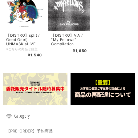
【DISTRO】split /
【DISTRO】V.A /
Good Grief,
"My Fellows"
UNMASK aLIVE
Compilation
※こちらの商品は自主製作タイトルなります。 新品ではありますが、DIY系のレーベルの製品等はキャラメル包装/シュリンク包装等されていないものも多々ございます為、ご理解の上ご購入をお願い申し上げます。 ■Information 東京出身のPOP PUNKバンド、Good Griefと京都出身のUNMASK aLIVEによるスプリットCD！ダブルネームによる楽曲1曲と、各々の新曲1曲+カヴァー曲1曲づつを収録した計5曲入り。 ■日本盤・2021・自主リリース ■ロケーション: Tokyo, Japan ■ジャンル: Pop Punk ■コンディション: 新品 ■フォーマット: jewel case ■備考: - ■FFO: ■入荷日: 2021/07/21 (5) ■在庫管理番号: SDC-20210721
¥1,650
¥1,540
Category
【PRE-ORDER】予約商品