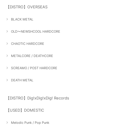
【DISTRO】OVERSEAS
BLACK METAL
OLD〜NEWSHCOOL HARDCORE
CHAOTIC HARDCORE
METALCORE / DEATHCORE
SCREAMO / POST HARDCORE
DEATH METAL
【DISTRO】Dig!xDig!xDig! Records
【USED】DOMESTIC
Melodic Punk / Pop Punk