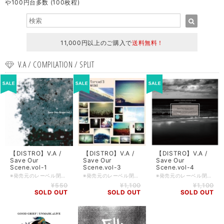
や100円台多数 (100枚程)
11,000円以上のご購入で
送料無料！
V.A / COMPILATION / SPLIT
【DISTRO】V.A /
【DISTRO】V.A /
【DISTRO】V.A /
Save Our
Save Our
Save Our
Scene.vol-1
Scene.vol-3
Scene.vol-4
※発売元のレーベル閉鎖につきセール価格です。 名古屋のLANDFALL DESIGNより2010年に発売されたコンピを入荷しました。 収録バンドは以下の通り！ 1. a Soulless Pain / Daylight comes there 2. FUGA ELEMENTS / HANEI 3. EACH OF THE DAYS / THE REASON I AM 4. GATES OF HOPELESS / Beautiful Silence Of The Horizon(Re-REC Version) 5. WITH UP FOREVER / WITH UP FOREVER 6. Arbus / Like the Pure Ghost 7. LOST COMMITMENT / FROM ONE STEP 8. TIGER M.S.K / PATIENCE WINS THE DAY 9. JxFxC / EVERGREEN TRANSPANTS 10. SADHU THE SHADOW / EMPTY BLACK 11. fall sets in / Prayer of autumn day 12. Ethos / count ga wakaranai 13. CRUCIAL MOMENT / Something i grasped with both hands in long time 14. SAO VICENT / "Miseria,Atoradoado,Class differnte,Assalto,Falto"Acelelar 15. The Darkness of LUCIFER / I see a fairy 16. The Structure Falls / when they cry
※発売元のレーベル閉鎖につきセール価格です。 名古屋のLANDFALL DESIGNより2013年に発売されたコンピを入荷しました。 収録バンドは以下の通り！ ●Disc 1 1 Goonies Never Say Die!! - Heartbreak 2 WILL YOU REMEMBER - Nothing But Wrath 3 Justice For Reason - Sea of Silence 4 INSANITY - Whirling 5 Nile Perch - Red River 6 AWAKING BLOOD - Black Rain 7 ALPHASE - Shooting Star 8 Buy Me That Antidote - Rise in Rebellion 9 ByerkuT - Wishing this place will go on forever 10 Red Sky Riot - Wake Up 11 As Ash In - Every Night I Die 12 FOR THE WORLD - The Greatest Step 13 Abendrot - LANDSCAPE 14 TIME TO BREAK UP - PRIDE IS DESTROYED 15 COAST TO COAST - Changes ●Disc-2 1 Oh!Everywhere Their Exploding - I Swear,This Is All I Need 2 Capture of the Sky - Watershed 3 HOSTILE EYES - Thought Control By Propaganda 4 Scars on my Mind - In my eyes 5 ALL FOUND BRIGHT LIGHTS - Keep It Real 6 ephedra - ephedra 7 Wellness in Mouth of Ditch - Squirt! Squirt! Squirt! 8 Aphelion - The Throng And The Destruction 9 DECEMBER EVERYDAY - FACE OFF 10 PUBLIC MENACE - For My Territory 11 Bounce to Feet - To Infinity And Beyond 12 RUNS IN BONE MARROW - Rejected 13 The Donor - FACE 14 AWKWARD - Hope 15 What's happen,before born Lucy!? - July 24th 入荷日 2016/12/22
※発売元のレーベル閉鎖につきセール価格です。 名古屋のLANDFALL DESIGNより2014年に発売された2枚組コンピを入荷しました。 ■日本盤・2014・LANDFALL DESIGN ■コンディション: 新品 ■フォーマット: 2CD / jewel case ■備考: compilation / ※disc-2の収録内容に誤りがあるため、差し替え用ディスクが付属した3枚組になります。 ■入荷日: 2018/09/01(7) ★収録内容 ●disc-1 1.ALPHASE / Dillinger 2.Life as A House / The Prove 3.role / stier 4.Avalanche Effect / To the farther shore 5.DOWN4REALIZE / you’re pissed about it,right!? 6.knifefall / after the rain 7.DAYSCOMEAGAIN / Pulsar 8.Lumber Coated Rust / skycrawler 9.Phantom,the DISTURBIA / Blame 10.JilliJili / sserdenif dna ssensuoicsnoc 11.The Last Place / Chariot 12.WOMANIZER / Z.R. 13.CASTAWAY / Horizon ●disc-2 1.on the whole Ugly / HATE 2.HEXVOID / Sign 3.In Bed With Madonna / I’m Not The One You Want 4.Razical the Over Come / Pain 5.Region / Apocalypse 6.Beside A Burning Ocean / The Absurdity 7.Ultimate Blood / Chicken back 8.for last things / humanoid 9.REDZONE / I dance like crazy and die 10.PROMPTS / Vendetta 11.blind colored scheme / Dignity 12.START TODAY / Forget Your Name 13.the’tude / Too Late To Realize 14.We Are The Champion$ / We Are
¥550
¥1,100
¥1,100
SOLD OUT
SOLD OUT
SOLD OUT