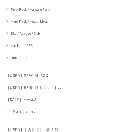
Punk Rock / Harcore Punk
Hard Rock / Heavy Metal
Ska / Reggae / Dub
HIp Hop / R&B
Rock / Pops
【USED】SPECIAL BOX
【USED】550円以下のタイトル
【SALE】セール品
【SALE】APPAREL
【USED】中古タイトル新入荷