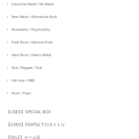
Industrial Metal / Nu Metal
New Wave / Alternative Rock
Rockabilly / Psychobilly
Punk Rock / Harcore Punk
Hard Rock / Heavy Metal
Ska / Reggae / Dub
HIp Hop / R&B
Rock / Pops
【USED】SPECIAL BOX
【USED】550円以下のタイトル
【SALE】セール品