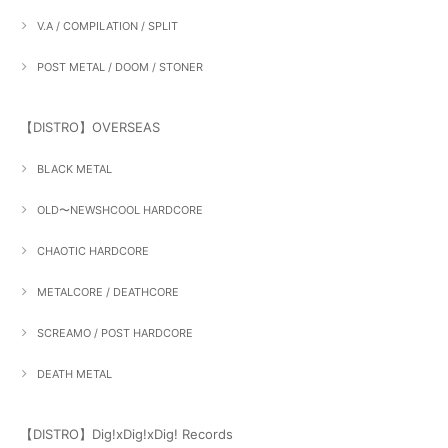
V.A / COMPILATION / SPLIT
POST METAL / DOOM / STONER
【DISTRO】OVERSEAS
BLACK METAL
OLD〜NEWSHCOOL HARDCORE
CHAOTIC HARDCORE
METALCORE / DEATHCORE
SCREAMO / POST HARDCORE
DEATH METAL
【DISTRO】Dig!xDig!xDig! Records