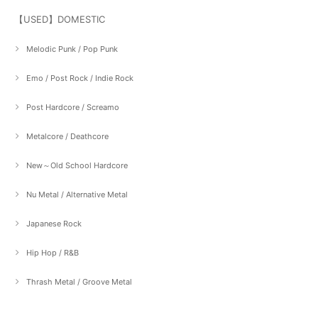
【USED】DOMESTIC
Melodic Punk / Pop Punk
Emo / Post Rock / Indie Rock
Post Hardcore / Screamo
Metalcore / Deathcore
New～Old School Hardcore
Nu Metal / Alternative Metal
Japanese Rock
Hip Hop / R&B
Thrash Metal / Groove Metal