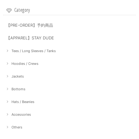
Category
【PRE-ORDER】予約商品
【APPAREL】STAY DUDE
Tees / Long Sleeves / Tanks
Hoodies / Crews
Jackets
Bottoms
Hats / Beanies
Accessories
Others