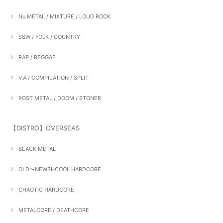
Nu METAL / MIXTURE / LOUD ROCK
SSW / FOLK / COUNTRY
RAP / REGGAE
V.A / COMPILATION / SPLIT
POST METAL / DOOM / STONER
【DISTRO】OVERSEAS
BLACK METAL
OLD〜NEWSHCOOL HARDCORE
CHAOTIC HARDCORE
METALCORE / DEATHCORE