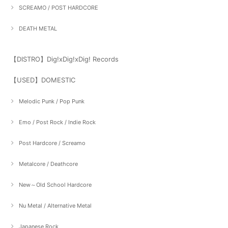
SCREAMO / POST HARDCORE
DEATH METAL
【DISTRO】Dig!xDig!xDig! Records
【USED】DOMESTIC
Melodic Punk / Pop Punk
Emo / Post Rock / Indie Rock
Post Hardcore / Screamo
Metalcore / Deathcore
New～Old School Hardcore
Nu Metal / Alternative Metal
Japanese Rock