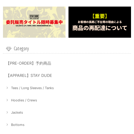
Category
【PRE-ORDER】予約商品
【APPAREL】STAY DUDE
Tees / Long Sleeves / Tanks
Hoodies / Crews
Jackets
Bottoms