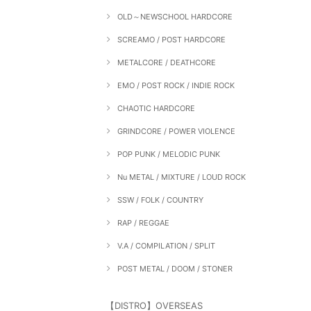
OLD～NEWSCHOOL HARDCORE
SCREAMO / POST HARDCORE
METALCORE / DEATHCORE
EMO / POST ROCK / INDIE ROCK
CHAOTIC HARDCORE
GRINDCORE / POWER VIOLENCE
POP PUNK / MELODIC PUNK
Nu METAL / MIXTURE / LOUD ROCK
SSW / FOLK / COUNTRY
RAP / REGGAE
V.A / COMPILATION / SPLIT
POST METAL / DOOM / STONER
【DISTRO】OVERSEAS