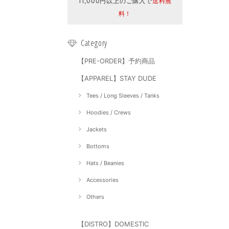
11,000円以上のご購入で
送料無
料！
Category
【PRE-ORDER】予約商品
【APPAREL】STAY DUDE
Tees / Long Sleeves / Tanks
Hoodies / Crews
Jackets
Bottoms
Hats / Beanies
Accessories
Others
【DISTRO】DOMESTIC