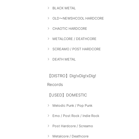
BLACK METAL
OLD〜NEWSHCOOL HARDCORE
CHAOTIC HARDCORE
METALCORE / DEATHCORE
SCREAMO / POST HARDCORE
DEATH METAL
【DISTRO】Dig!xDig!xDig!
Records
【USED】DOMESTIC
Melodic Punk / Pop Punk
Emo / Post Rock / Indie Rock
Post Hardcore / Screamo
Metalcore / Deathcore