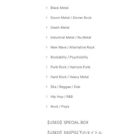
Black Metal
Doom Metal / Stoner Rock
Death Metal
Industrial Metal / Nu Metal
New Wave / Alternative Rock
Rockabilly / Psychobilly
Punk Rock / Harcore Punk
Hard Rock / Heavy Metal
Ska / Reggae / Dub
HIp Hop / R&B
Rock / Pops
【USED】SPECIAL BOX
【USED】550円以下のタイトル