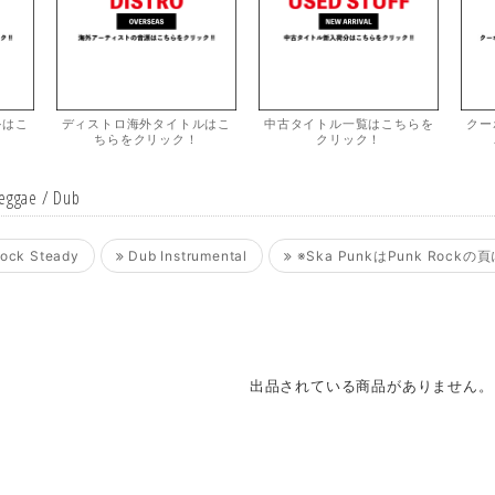
ルはこ
ディストロ海外タイトルはこ
中古タイトル一覧はこちらを
クー
ちらをクリック！
クリック！
Reggae / Dub
Rock Steady
Dub Instrumental
※Ska PunkはPunk Rockの
出品されている商品がありません。