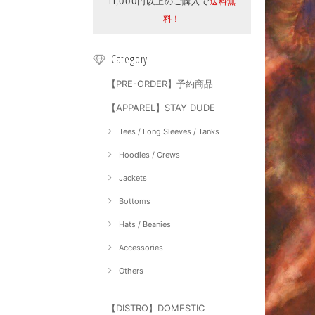
11,000円以上のご購入で
送料無
料！
Category
【PRE-ORDER】予約商品
【APPAREL】STAY DUDE
Tees / Long Sleeves / Tanks
Hoodies / Crews
Jackets
Bottoms
Hats / Beanies
Accessories
Others
【DISTRO】DOMESTIC