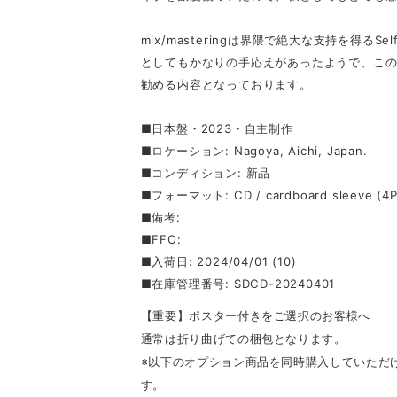
mix/masteringは界隈で絶大な支持を得るSelf 
としてもかなりの手応えがあったようで、こ
勧める内容となっております。
■日本盤・2023・自主制作
■ロケーション: Nagoya, Aichi, Japan.
■コンディション: 新品
■フォーマット: CD / cardboard sleeve (4P
■備考:
■FFO:
■入荷日: 2024/04/01 (10)
■在庫管理番号: SDCD-20240401
【重要】ポスター付きをご選択のお客様へ
通常は折り曲げての梱包となります。
※以下のオプション商品を同時購入していただ
す。