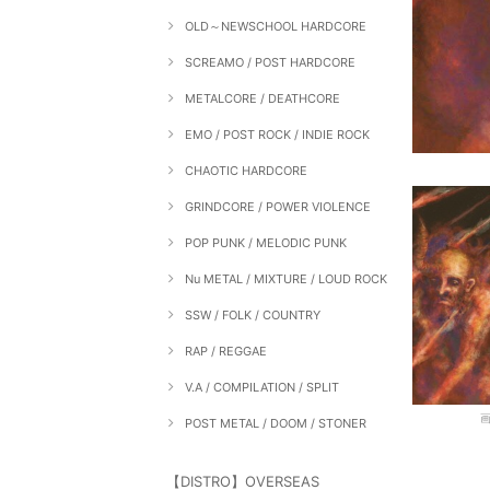
OLD～NEWSCHOOL HARDCORE
SCREAMO / POST HARDCORE
METALCORE / DEATHCORE
EMO / POST ROCK / INDIE ROCK
CHAOTIC HARDCORE
GRINDCORE / POWER VIOLENCE
POP PUNK / MELODIC PUNK
Nu METAL / MIXTURE / LOUD ROCK
SSW / FOLK / COUNTRY
RAP / REGGAE
V.A / COMPILATION / SPLIT
POST METAL / DOOM / STONER
【DISTRO】OVERSEAS