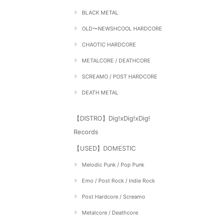
BLACK METAL
OLD〜NEWSHCOOL HARDCORE
CHAOTIC HARDCORE
METALCORE / DEATHCORE
SCREAMO / POST HARDCORE
DEATH METAL
【DISTRO】Dig!xDig!xDig!
Records
【USED】DOMESTIC
Melodic Punk / Pop Punk
Emo / Post Rock / Indie Rock
Post Hardcore / Screamo
Metalcore / Deathcore