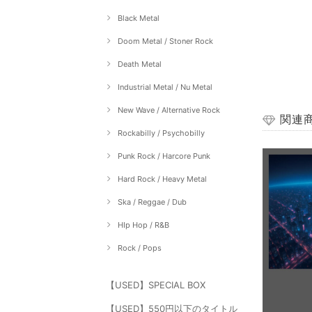
Black Metal
Doom Metal / Stoner Rock
Death Metal
Industrial Metal / Nu Metal
New Wave / Alternative Rock
関連
Rockabilly / Psychobilly
Punk Rock / Harcore Punk
Hard Rock / Heavy Metal
Ska / Reggae / Dub
HIp Hop / R&B
Rock / Pops
【USED】SPECIAL BOX
【USED】550円以下のタイトル