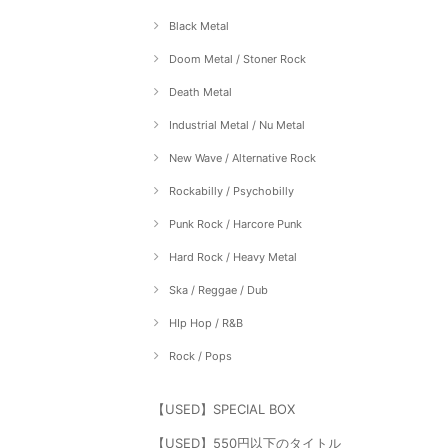
Black Metal
Doom Metal / Stoner Rock
Death Metal
Industrial Metal / Nu Metal
New Wave / Alternative Rock
Rockabilly / Psychobilly
Punk Rock / Harcore Punk
Hard Rock / Heavy Metal
Ska / Reggae / Dub
HIp Hop / R&B
Rock / Pops
【USED】SPECIAL BOX
【USED】550円以下のタイトル