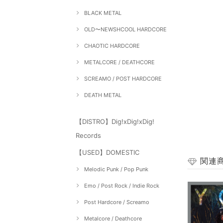
BLACK METAL
OLD〜NEWSHCOOL HARDCORE
CHAOTIC HARDCORE
METALCORE / DEATHCORE
SCREAMO / POST HARDCORE
DEATH METAL
【DISTRO】Dig!xDig!xDig!
Records
【USED】DOMESTIC
関連
Melodic Punk / Pop Punk
Emo / Post Rock / Indie Rock
Post Hardcore / Screamo
Metalcore / Deathcore