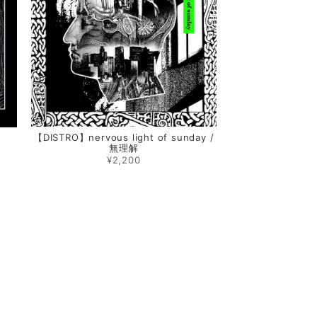
【DISTRO】nervous light of sunday /
e
無理解
¥2,200