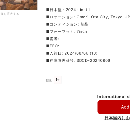
■日本盤・2024・instill
画像を拡大する
■ロケーション: Omori, Ota City, Tokyo, JP
■コンディション: 新品
■フォーマット: 7inch
■備考:
■FFO:
■入荷日: 2024/08/06 (10)
■在庫管理番号: SDCD-20240806
数量
International 
Add 
日本国内に