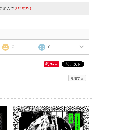
のご購入で
送料無料！
0
0
Save
通報する