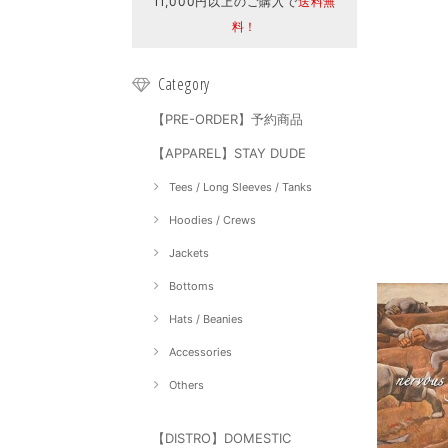
11,000円以上のご購入で
送料無
料！
Category
【PRE-ORDER】予約商品
【APPAREL】STAY DUDE
Tees / Long Sleeves / Tanks
Hoodies / Crews
Jackets
Bottoms
Hats / Beanies
Accessories
Others
【DISTRO】DOMESTIC