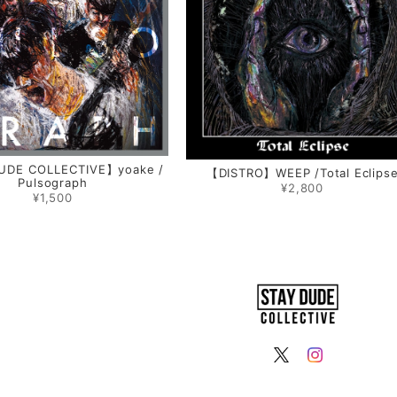
UDE COLLECTIVE】yoake /
【DISTRO】WEEP /Total Eclips
Pulsograph
¥2,800
¥1,500