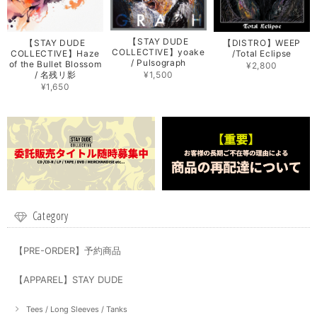
【STAY DUDE
【STAY DUDE
【DISTRO】WEEP
COLLECTIVE】yoake
COLLECTIVE】Haze
/Total Eclipse
/ Pulsograph
of the Bullet Blossom
¥2,800
/ 名残リ影
¥1,500
¥1,650
Category
【PRE-ORDER】予約商品
【APPAREL】STAY DUDE
Tees / Long Sleeves / Tanks