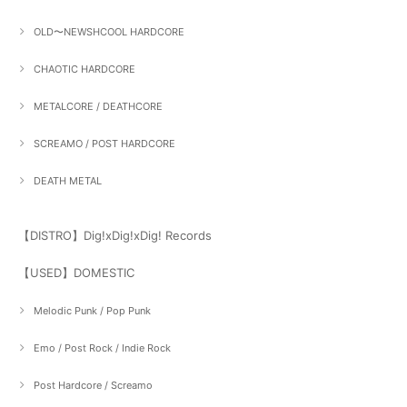
OLD〜NEWSHCOOL HARDCORE
CHAOTIC HARDCORE
METALCORE / DEATHCORE
SCREAMO / POST HARDCORE
DEATH METAL
【DISTRO】Dig!xDig!xDig! Records
【USED】DOMESTIC
Melodic Punk / Pop Punk
Emo / Post Rock / Indie Rock
Post Hardcore / Screamo