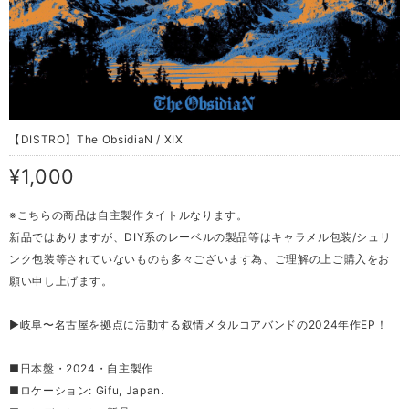
【DISTRO】The ObsidiaN / XIX
¥1,000
※こちらの商品は自主製作タイトルなります。
新品ではありますが、DIY系のレーベルの製品等はキャラメル包装/シュリ
ンク包装等されていないものも多々ございます為、ご理解の上ご購入をお
願い申し上げます。
▶︎岐阜〜名古屋を拠点に活動する叙情メタルコアバンドの2024年作EP！
■日本盤・2024・自主製作
■ロケーション: Gifu, Japan.