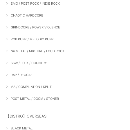
EMO / POST ROCK / INDIE ROCK
CHAOTIC HARDCORE
GRINDCORE / POWER VIOLENCE
POP PUNK / MELODIC PUNK
Nu METAL / MIXTURE / LOUD ROCK
SSW / FOLK / COUNTRY
RAP / REGGAE
V.A / COMPILATION / SPLIT
POST METAL / DOOM / STONER
【DISTRO】OVERSEAS
BLACK METAL