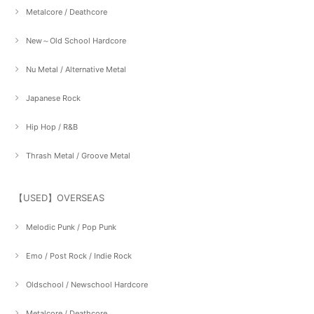
Metalcore / Deathcore
New～Old School Hardcore
Nu Metal / Alternative Metal
Japanese Rock
Hip Hop / R&B
Thrash Metal / Groove Metal
【USED】OVERSEAS
Melodic Punk / Pop Punk
Emo / Post Rock / Indie Rock
Oldschool / Newschool Hardcore
Metalcore / Deathcore