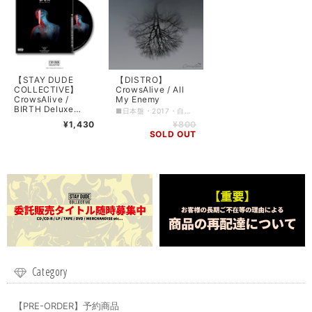
【STAY DUDE
【DISTRO】
COLLECTIVE】
CrowsAlive / All
CrowsAlive /
My Enemy
BIRTH Deluxe
■日本盤・2017・自主制作 ■ロケーション: Toyohashi, Aichi, Japan ■ジャンル: Post hardcore〜Emo ■コンディション: 新品 ■フォーマット: CD / jewel case ■備考: - ■入荷日: 2018/04/16 (10)
Edition
¥1,430
¥800
SOLD OUT
Category
【PRE-ORDER】予約商品