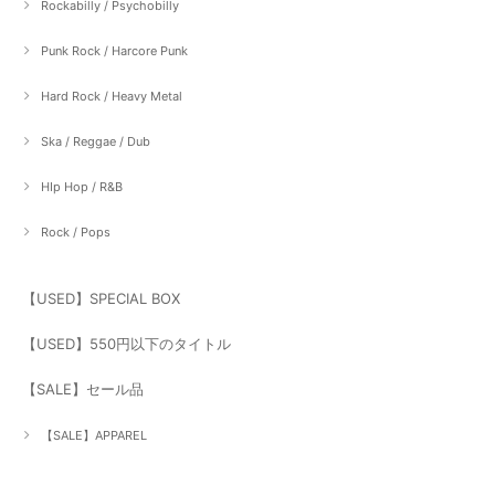
Rockabilly / Psychobilly
Punk Rock / Harcore Punk
Hard Rock / Heavy Metal
Ska / Reggae / Dub
HIp Hop / R&B
Rock / Pops
【USED】SPECIAL BOX
【USED】550円以下のタイトル
【SALE】セール品
【SALE】APPAREL