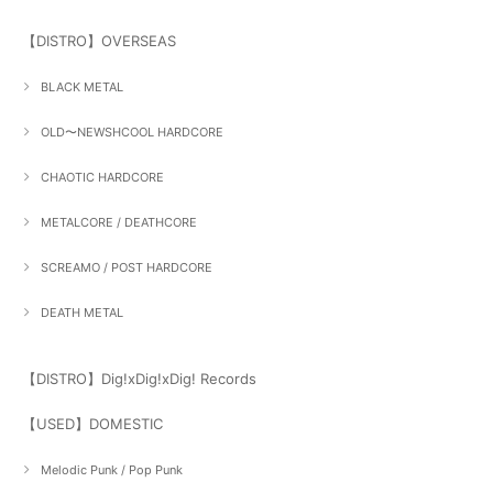
【DISTRO】OVERSEAS
BLACK METAL
OLD〜NEWSHCOOL HARDCORE
CHAOTIC HARDCORE
METALCORE / DEATHCORE
SCREAMO / POST HARDCORE
DEATH METAL
【DISTRO】Dig!xDig!xDig! Records
【USED】DOMESTIC
Melodic Punk / Pop Punk