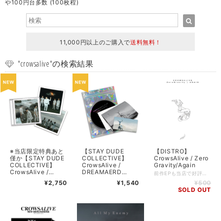
や100円台多数 (100枚程)
11,000円以上のご購入で
送料無料！
"crowsalive"の検索結果
※当店限定特典あと
【STAY DUDE
【DISTRO】
僅か【STAY DUDE
COLLECTIVE】
CrowsAlive / Zero
COLLECTIVE】
CrowsAlive /
Gravity/Again
CrowsAlive /
DREAMAERD
前作EPも当店で好評だった愛知県は豊橋市を拠点に活動するエモーショナルロックバンドの2019年作EP。 非常に繊細かつエモーショナルなサウンドで一気にその世界観に引き込みます。 ■日本盤・2019・自主制作 ■ロケーション: Toyohashi, Aichi, Japan ■ジャンル: Post Hardcore ■コンディション: 新品 ■フォーマット: slim case / CD ■備考: - ■FFO: Crooks Uk / Breathe Atlantic / Grief / Resolve / Ghost Chant / Fade / Chased by Ghost of HYDEPARK / WHISPER OUT LOUD ■入荷日: 2019/06/22 (10)
Twilight World
LIMITED
¥2,750
¥1,540
¥500
BOOKLET
SOLD OUT
PACKAGE