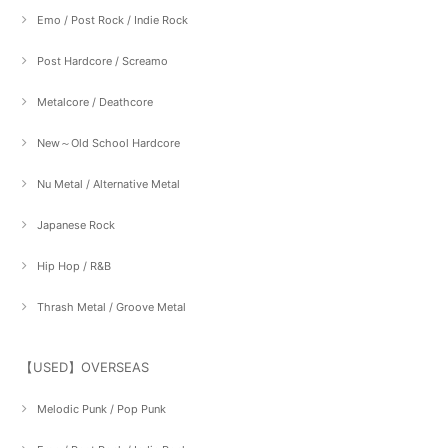
Emo / Post Rock / Indie Rock
Post Hardcore / Screamo
Metalcore / Deathcore
New～Old School Hardcore
Nu Metal / Alternative Metal
Japanese Rock
Hip Hop / R&B
Thrash Metal / Groove Metal
【USED】OVERSEAS
Melodic Punk / Pop Punk